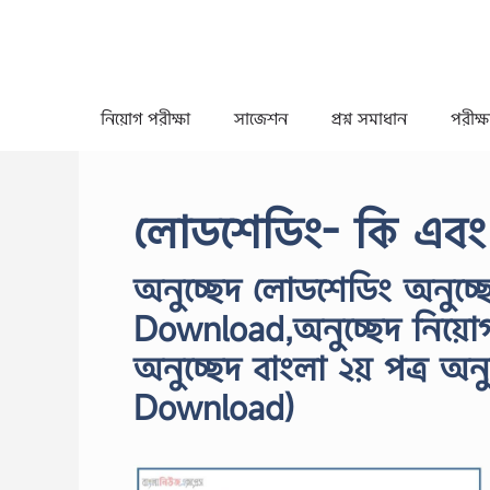
Skip
to
content
নিয়োগ পরীক্ষা
সাজেশন
প্রশ্ন সমাধান
পরীক্ষা
লোডশেডিং- কি এবং
অনুচ্ছেদ লোডশেডিং অনুচ্
Download,অনুচ্ছেদ নিয়ো
অনুচ্ছেদ বাংলা ২য় পত্র অ
Download)