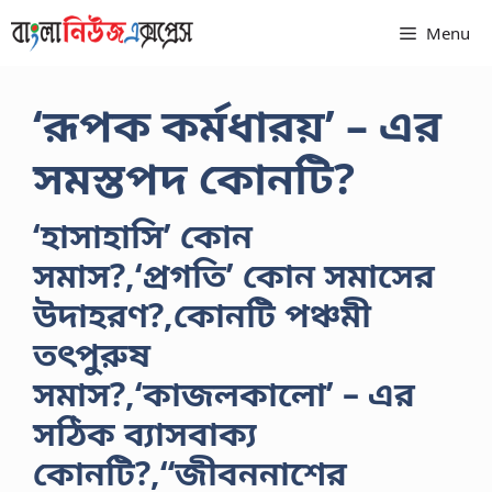
Skip
Menu
to
content
‘রূপক কর্মধারয়’ – এর
সমস্তপদ কোনটি?
‘হাসাহাসি’ কোন
সমাস?,‘প্রগতি’ কোন সমাসের
উদাহরণ?,কোনটি পঞ্চমী
তৎপুরুষ
সমাস?,‘কাজলকালো’ – এর
সঠিক ব্যাসবাক্য
কোনটি?,“জীবননাশের