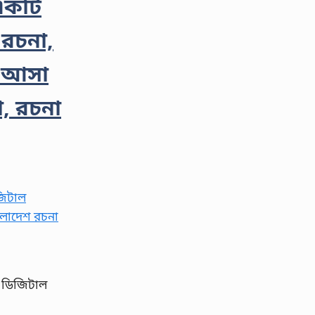
একটি
 রচনা,
য় আসা
া, রচনা
া ডিজিটাল