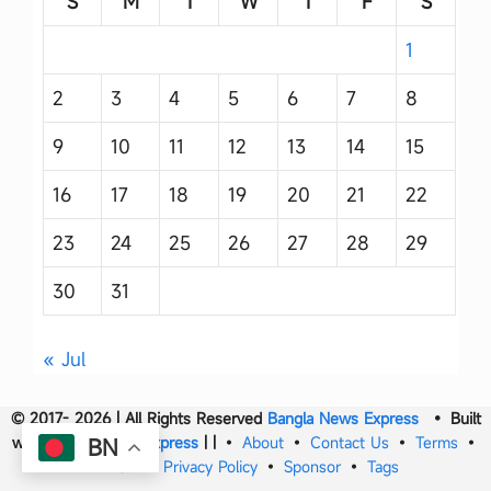
S
M
T
W
T
F
S
1
2
3
4
5
6
7
8
9
10
11
12
13
14
15
16
17
18
19
20
21
22
23
24
25
26
27
28
29
30
31
« Jul
© 2017- 2026 | All Rights Reserved
Bangla News Express
• Built
with
Bangla News Express
|
|
•
About
•
Contact Us
•
Terms
•
BN
DMCA
•
Privacy Policy
•
Sponsor
•
Tags