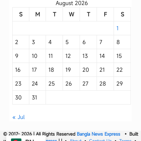
August 2026
S
M
T
W
T
F
S
1
2
3
4
5
6
7
8
9
10
11
12
13
14
15
16
17
18
19
20
21
22
23
24
25
26
27
28
29
30
31
« Jul
© 2017- 2026 | All Rights Reserved
Bangla News Express
• Built
with
Bangla News Express
|
|
•
About
•
Contact Us
•
Terms
•