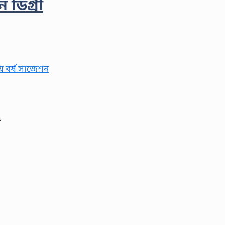
ন ডিগ্রী
…