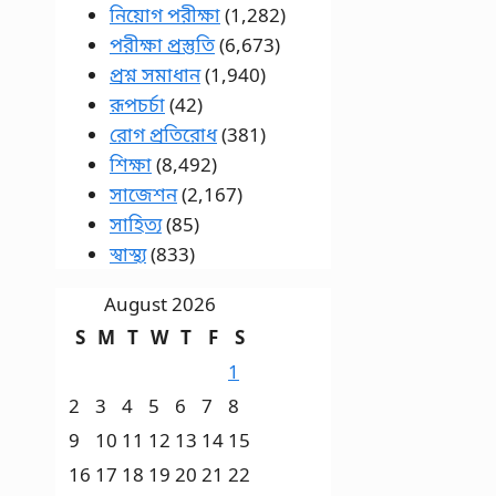
নিয়োগ পরীক্ষা
(1,282)
পরীক্ষা প্রস্তুতি
(6,673)
প্রশ্ন সমাধান
(1,940)
রূপচর্চা
(42)
রোগ প্রতিরোধ
(381)
শিক্ষা
(8,492)
সাজেশন
(2,167)
সাহিত্য
(85)
স্বাস্থ্য
(833)
August 2026
S
M
T
W
T
F
S
1
2
3
4
5
6
7
8
9
10
11
12
13
14
15
16
17
18
19
20
21
22