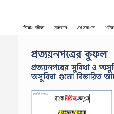
Skip
to
content
নিয়োগ পরীক্ষা
সাজেশন
প্রশ্ন সমাধান
পরীক্ষা
প্রত্যয়নপত্রের কুফল
প্রত্যয়নপত্রের সুবিধা ও অসু
অসুবিধা গুলো বিস্তারিত 