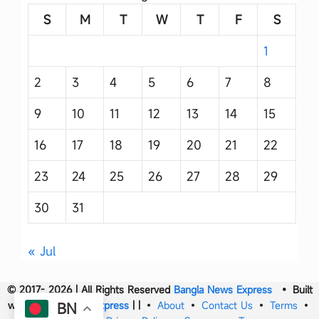
S
M
T
W
T
F
S
1
2
3
4
5
6
7
8
9
10
11
12
13
14
15
16
17
18
19
20
21
22
23
24
25
26
27
28
29
30
31
« Jul
© 2017- 2026 | All Rights Reserved
Bangla News Express
• Built
with
Bangla News Express
|
|
•
About
•
Contact Us
•
Terms
•
BN