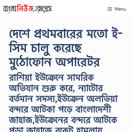
Skip
Menu
to
content
দেশে প্রথমবারের মতো ই-
সিম চালু করেছে
মুঠোফোন অপারেটর
রা‌শিয়া ইউক্রে‌নে সাম‌রিক
অভিযান শুরু ক‌রে, ন্যাটোর
বর্তমান সদস্য,ইউক্রেন অলভিয়া
বন্দরে আটকা পড়ে বাংলাদেশী
জাহাজ,ইউক্রেনের বন্দরে আটকে
পড়া জাহাজে রকেট হামলায়