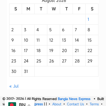
August 2026
S
M
T
W
T
F
S
1
2
3
4
5
6
7
8
9
10
11
12
13
14
15
16
17
18
19
20
21
22
23
24
25
26
27
28
29
30
31
« Jul
© 2017- 2026 | All Rights Reserved
Bangla News Express
• Built
with
Bangla News Express
|
|
•
About
•
Contact Us
•
Terms
•
BN