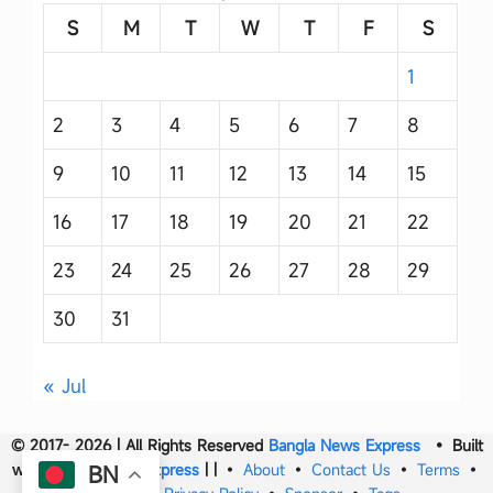
S
M
T
W
T
F
S
1
2
3
4
5
6
7
8
9
10
11
12
13
14
15
16
17
18
19
20
21
22
23
24
25
26
27
28
29
30
31
« Jul
© 2017- 2026 | All Rights Reserved
Bangla News Express
• Built
with
Bangla News Express
|
|
•
About
•
Contact Us
•
Terms
•
BN