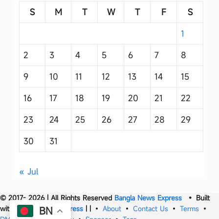
S
M
T
W
T
F
S
1
2
3
4
5
6
7
8
9
10
11
12
13
14
15
16
17
18
19
20
21
22
23
24
25
26
27
28
29
30
31
« Jul
© 2017- 2026 | All Rights Reserved
Bangla News Express
• Built
with
Bangla News Express
|
|
•
About
•
Contact Us
•
Terms
•
BN