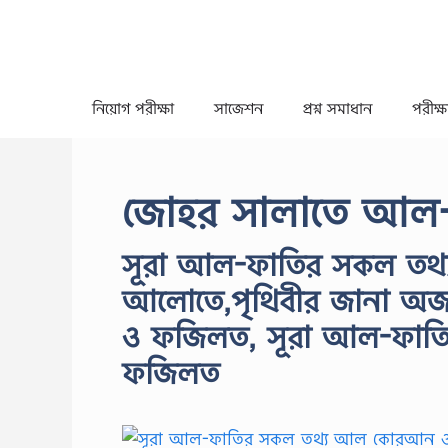
Skip
to
content
নিয়োগ পরীক্ষা
সাজেশন
প্রশ্ন সমাধান
পরীক্ষা
জোহর সালাতে আল-ফ
সূরা আল-ফাতির সকল তথ
আলোতে,পৃথিবীর জানা অ
ও ফজিলত, সূরা আল-ফাত
ফজিলত