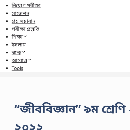
নিয়োগ পরীক্ষা
সাজেশন
প্রশ্ন সমাধান
পরীক্ষা প্রস্তুতি
শিক্ষা
ইসলাম
স্বাস্থ্য
আরোও
Tools
“জীববিজ্ঞান” ৯ম শ্রেণি 
২০২২