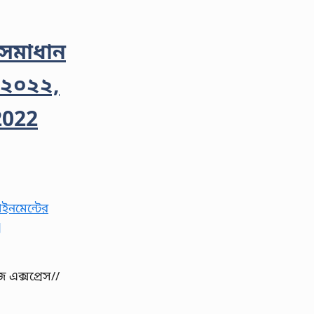
র সমাধান
ন ২০২২,
2022
 এক্সপ্রেস//