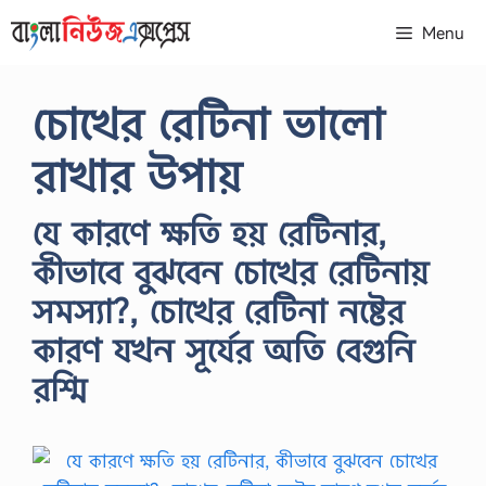
Skip
Menu
to
content
চোখের রেটিনা ভালো
রাখার উপায়
যে কারণে ক্ষতি হয় রেটিনার,
কীভাবে বুঝবেন চোখের রেটিনায়
সমস্যা?, চোখের রেটিনা নষ্টের
কারণ যখন সূর্যের অতি বেগুনি
রশ্মি