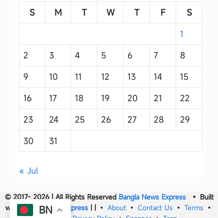
S
M
T
W
T
F
S
1
2
3
4
5
6
7
8
9
10
11
12
13
14
15
16
17
18
19
20
21
22
23
24
25
26
27
28
29
30
31
« Jul
© 2017- 2026 | All Rights Reserved
Bangla News Express
• Built
with
Bangla News Express
|
|
•
About
•
Contact Us
•
Terms
•
BN