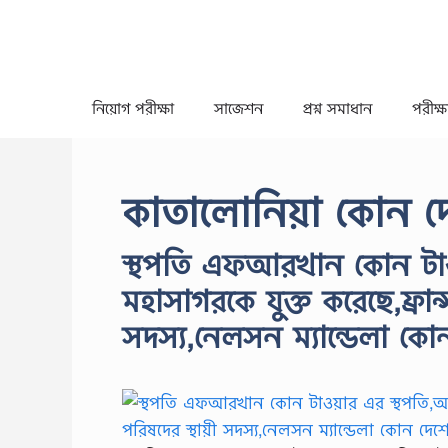
Skip
to
content
নিয়োগ পরীক্ষা
সাজেশন
প্রশ্ন সমাধান
পরীক্ষা
কাতালোনিয়া কোন দ
স্থপতি এফআরখান কোন টাওয়
মহাসাগরকে যুক্ত করেছে,ফ্রান্
সদস্য,নেলসন ম্যান্ডেলা কো