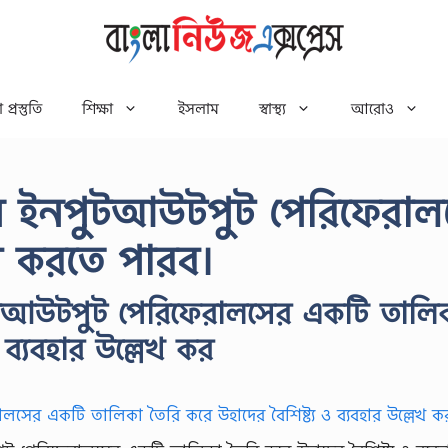
 প্রস্তুতি
শিক্ষা
ইসলাম
স্বাস্থ্য
আরোও
রন ইনপুটআউটপুট পেরিফেরাল
না করতে পারব।
ুটআউটপুট পেরিফেরালসের একটি তালি
 ব্যবহার উল্লেখ কর