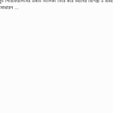
ট পেরিফেরালসের একটি তালিকা তৈরি করে উহাদের বৈশিষ্ট্য ও ব্যবহ
র সাধারন …