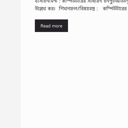
যাসাইনমেন্ট : কম্পিউটারের সাধারন ইনপুটআউটপু
উল্লেখ কর। শিখনফল/বিষয়বস্তু : কম্পিউটারে
Read more