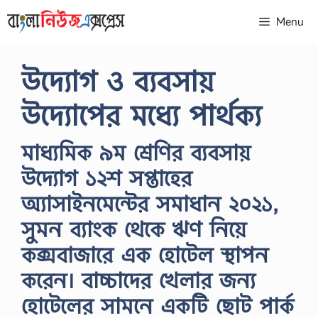
Skip
Menu
to
content
উদ্যোগ ও ব্যবসায়
উদ্যোপের মধ্যে পার্থক্য
মাধ্যমিক ৯ম শ্রেণির ব্যবসায়
উদ্যোগ ১২শ সপ্তাহের
অ্যাসাইনমেন্টের সমাধান ২০২১,
সুমন ব্যাংক থেকে ঋণ নিয়ে
কক্সবাজারে এক হােটেল স্থাপন
করেন। বাচ্চাদের খেলার জন্য
হােটেলের সামনে একটি ছােট পার্ক