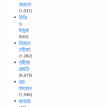
অজানা
(1,031)
ডিগ্রি
ও
উন্মুক্ত
(642)
নিয়োগ
পরীক্ষা
(1,282)
পরীক্ষা
প্রস্তুতি
(6,673)
প্রশ্ন
সমাধান
(1,940)
রূপচর্চা