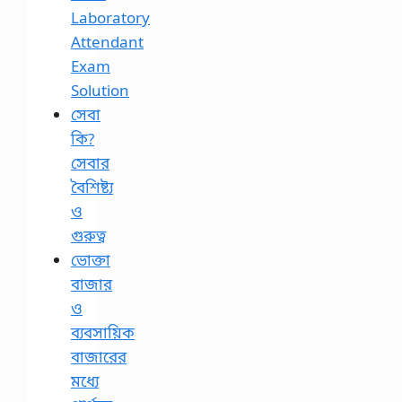
Laboratory
Attendant
Exam
Solution
সেবা
কি?
সেবার
বৈশিষ্ট্য
ও
গুরুত্ব
ভোক্তা
বাজার
ও
ব্যবসায়িক
বাজারের
মধ্যে