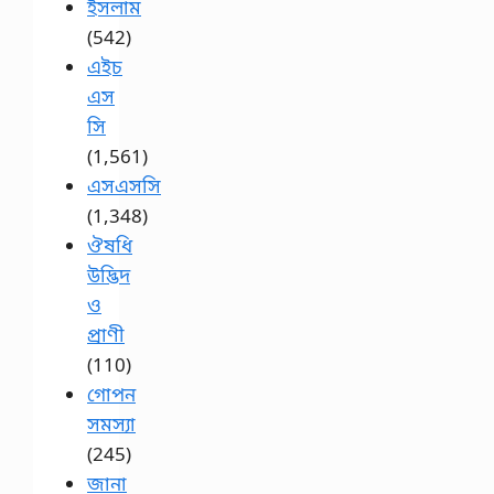
ইসলাম
(542)
এইচ
এস
সি
(1,561)
এসএসসি
(1,348)
ঔষধি
উদ্ভিদ
ও
প্রাণী
(110)
গোপন
সমস্যা
(245)
জানা