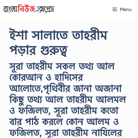
Skip
Menu
to
content
ইশা সালাতে তাহরীম
পড়ার গুরুত্ব
সূরা তাহরীম সকল তথ্য আল
কোরআন ও হাদিসের
আলোতে,পৃথিবীর জানা অজানা
কিছু তথ্য আল তাহরীম আলমল
ও ফজিলত, সূরা তাহরীম কতো
বার পাঠ করলে কোন আলম ও
ফজিলত, সূরা তাহরীম নাযিলের