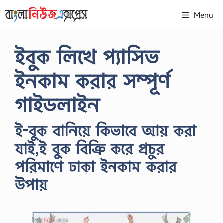
Skip
Menu
to
content
ইবুক লিখে প্যাসিভ
ইনকাম করার সম্পূর্ণ
গাইডলাইন
ই-বুক বানিয়ে কিভাবে আয় করা
যাই,ই বুক বিক্রি করে প্রচুর
পরিমাণে ঢাকা ইনকাম করার
উপায়