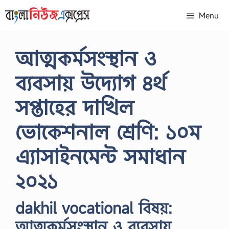
Skip
Menu
to
content
আত্মকর্মসংস্থান ও
ব্যবসায় উদ্যোগ ৪র্থ
সপ্তাহের দাখিল
ভোকেশনাল শ্রেণি: ১০ম
এ্যাসাইনমেন্ট সমাধান
২০২১
dakhil vocational বিষয়:
আত্মকর্মসংস্থান ও ব্যবসায়