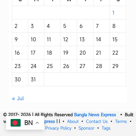
1
2
3
4
5
6
7
8
9
10
11
12
13
14
15
16
17
18
19
20
21
22
23
24
25
26
27
28
29
30
31
« Jul
© 2017- 2026 | All Rights Reserved
Bangla News Express
• Built
with
Bangla News Express
|
|
•
About
•
Contact Us
•
Terms
•
BN
DMCA
•
Privacy Policy
•
Sponsor
•
Tags