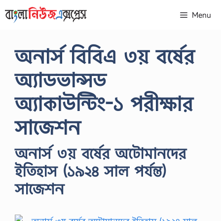
Skip
Menu
to
content
অনার্স বিবিএ ৩য় বর্ষের
অ্যাডভান্সড
অ্যাকাউন্টিং-১ পরীক্ষার
সাজেশন
অনার্স ৩য় বর্ষের অটোমানদের
ইতিহাস (১৯২৪ সাল পর্যন্ত)
সাজেশন