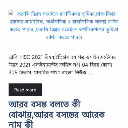
শ্রেণি: HSC-2021 বিষয়:ইতিহাস ২য় পত্র এসাইনমেন্টেরের
উত্তর 2021 এসাইনমেন্টের ক্রমিক নংঃ 04 বিষয় কোডঃ
305 বিভাগ: মানবিক শাখা বাংলা নিউজ …
Read more
আরব বসন্ত বলতে কী
বোঝায়,আরব বসন্তের আরেক
নাম কী