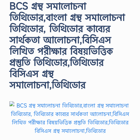
BCS গ্রন্থ সমালোচনা
তিথিডোর,বাংলা গ্রন্থ সমালোচনা
তিথিডোর, তিথিডোর কাব্যের
সার্থকতা আলোচনা,বিসিএস
লিখিত পরীক্ষার বিষয়ভিত্তিক
প্রস্তুতি তিথিডোর,তিথিডোর
বিসিএস গ্রন্থ
সমালোচনা,তিথিডোর