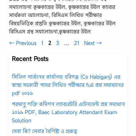
সমালোচনা কৃষ্ণকান্তের উইল, কৃষ্ণকান্তের উইল কাব্যের
সার্থকতা আলোচনা, বিসিএস লিখিত পরীক্ষার
বিষয়ভিত্তিক প্রস্তুতি কৃষ্ণকান্তের উইল, কৃষ্ণকান্তের উইল
বিসিএস গ্রন্থ সমালোচনা,কৃষ্ণকান্তের উইল
Page
Page
Page
Page
←
Previous
1
2
3
…
21
Next
→
Recent Posts
সিভিল সার্জনের কার্যালয় হবিগঞ্জ (Cs Habiganj) এর
স্বাস্থ্য সহকারী পদের লিখিত পরীক্ষার full প্রশ্ন সমাধানের
pdf ২০২৬
পরমাণু শক্তি কমিশন ল্যাবরেটরি এটেনডেন্ট প্রশ্ন সমাধান
২০২৬ PDF, Baec Laboratory Attendant Exam
Solution
সেবা কি? সেবার বৈশিষ্ট্য ও গুরুত্ব