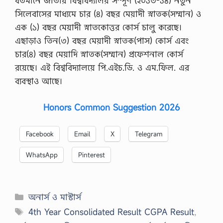
বর্তমানে জাতীয় বিশ্ববিদ্যালয় সম্পূর্ণ (২০১৩-১৪) নতুন
সিলেবাসের মাধ্যমে চার (৪) বছর মেয়াদী স্নাতক(সম্মান) ও
এক (১) বছর মেয়াদী স্নাতকোত্তর কোর্স চালু করেছে।
এছাড়াও তিন(৩) বছর মেয়াদী স্নাতক(পাস) কোর্স এবং
চার(৪) বছর মেয়াদি স্নাতক(সম্মান) প্রফেশনাল কোর্স
রয়েছে। এই বিশ্ববিদ্যালয়ে পি.এইচ.ডি. ও এম.ফিল. এর
ব্যবস্থাও আছে।
Honors Common Suggestion 2026
Facebook
Email
X
Telegram
WhatsApp
Pinterest
Categories
অনার্স ও মাস্টার্স
Tags
4th Year Consolidated Result CGPA Result
,