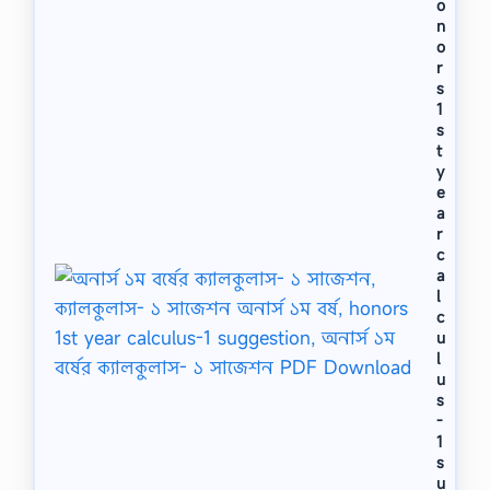
o
n
o
r
s
1
s
t
y
e
a
r
c
a
l
c
u
l
u
s
-
1
s
u