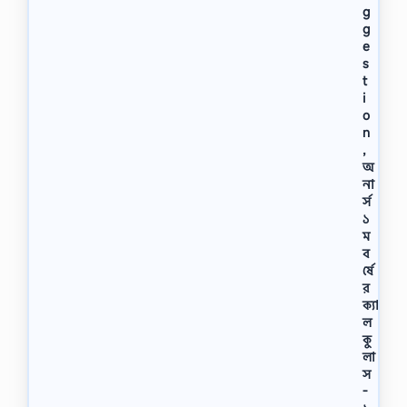
g
g
e
s
t
i
o
n
,
অ
না
র্স
১
ম
ব
র্ষে
র
ক্যা
ল
কু
লা
স
-