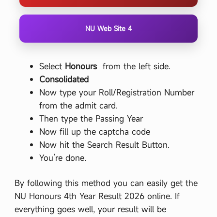
e
s
t
NU Web Site 4
i
o
n
2
Select
Honours
from the left side.
0
2
Consolidated
6
Now type your Roll/Registration Number
H
o
from the admit card.
n
Then type the Passing Year
o
r
Now fill up the captcha code
s
Now hit the Search Result Button.
2
n
You’re done.
d
Y
e
By following this method you can easily get the
a
NU Honours 4th Year Result 2026 online. If
r
B
everything goes well, your result will be
e