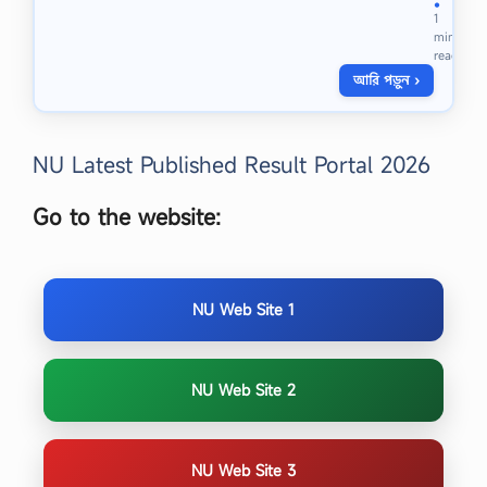
2
জে
●
1
n
শ
min
d
ন
read
Y
অ
আরি পড়ুন ›
e
না
a
র্স
r
…
B
NU Latest Published Result Portal 2026
e
n
g
Go to the website:
a
l
i
D
r
NU Web Site 1
a
m
a
-
NU Web Site 2
1
S
u
g
NU Web Site 3
g