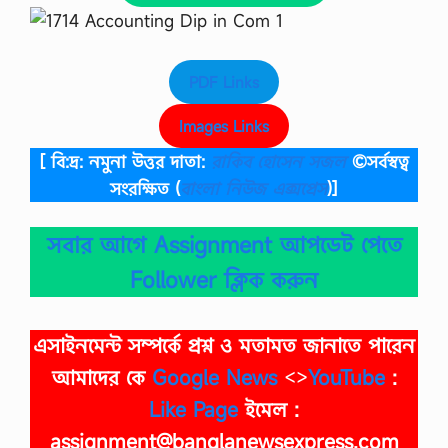
PDF Links
Images Links
[ বি:দ্র: নমুনা উত্তর দাতা:
রাকিব হোসেন সজল
©সর্বস্বত্ব
সংরক্ষিত
(
বাংলা নিউজ এক্সপ্রেস
)]
সবার আগে Assignment আপডেট পেতে
Follower ক্লিক করুন
এসাইনমেন্ট সম্পর্কে প্রশ্ন ও মতামত জানাতে পারেন
আমাদের কে
Google News
<>
YouTube
:
Like Page
ইমেল :
assignment@banglanewsexpress.com