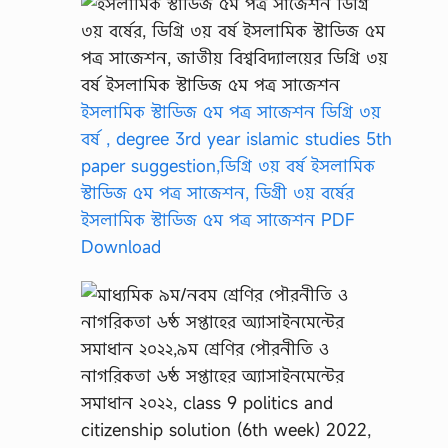
w
.
b
a
n
g
ইসলামিক স্টাডিজ ৫ম পত্র সাজেশন ডিগ্রি ৩য়
l
বর্ষ , degree 3rd year islamic studies 5th
a
n
paper suggestion,ডিগ্রি ৩য় বর্ষ ইসলামিক
e
স্টাডিজ ৫ম পত্র সাজেশন, ডিগ্রী ৩য় বর্ষের
w
s
ইসলামিক স্টাডিজ ৫ম পত্র সাজেশন PDF
e
Download
x
p
r
e
s
s
.
c
o
m
/
এ