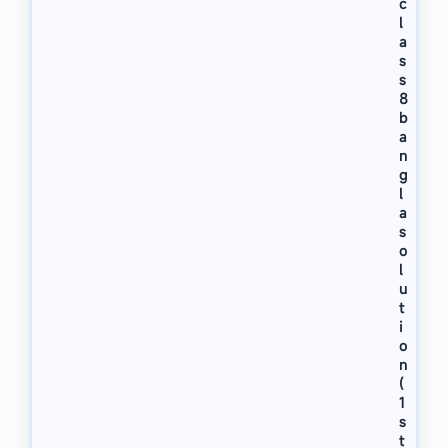
c
l
a
s
s
8
b
a
n
g
l
a
s
o
l
u
t
i
o
n
(
1
s
t