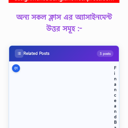
অন্য সকল ক্লাস এর অ্যাসাইনমেন্ট
উত্তর সমূহ :-
Related Posts
3 posts
F
01
i
n
a
n
c
e
a
n
d
B
a