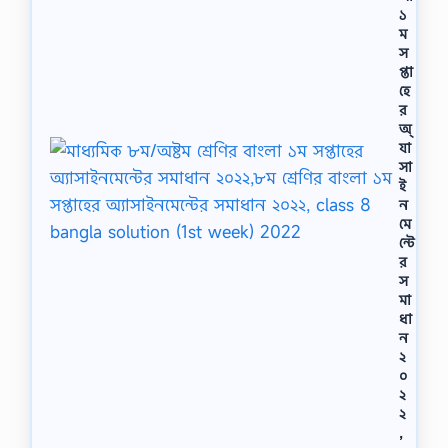
১
ম
স
প্তা
হে
র
অ্
যা
সা
ই
ন
মে
ন্টে
র
স
মা
ধা
ন
২
০
২
২
,