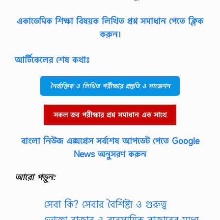
আ
দা
একাডেমিক শিক্ষা বিষয়ক লিখিত প্রশ্ন সমাধান পেতে ক্লিক
য়ে
র
করুন।
প
দ্ধ
তি
আর্টিকেলের শেষ কথাঃ
সং
ক্ষে
পে
নৈর্ব্যক্তিক ও লিখিত পরীক্ষার প্রস্তুতি ও সাজেশন
লি
খ
,
সকল জব পরীক্ষার প্রশ্ন সমাধান এক সাথে
কা
যা
না
বাংলা নিউজ এক্সপ্রেস সর্বশেষ আপডেট পেতে Google
মা
জ
News অনুসরণ করুন
কী
?
আরো পড়ুন:
কা
যা
…
সেবা কি? সেবার বৈশিষ্ট্য ও গুরুত্ব
ভোক্তা বাজার ও ব্যবসায়িক বাজারের মধ্যে