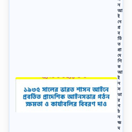
ন
আ
ই
নে
প্র
ব
র্তি
ত
প্রা
দে
শি
ক
আ
ই
ন
স
ভা
র
গ
ঠ
ন
ক্ষ
ম