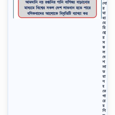
নো
র
মা
ধ্য
মে
বি
শ্বে
র
স
ক
ল
দে
শ
লা
ভ
বা
ন
হ
তে
পা
রে
ব
ণি