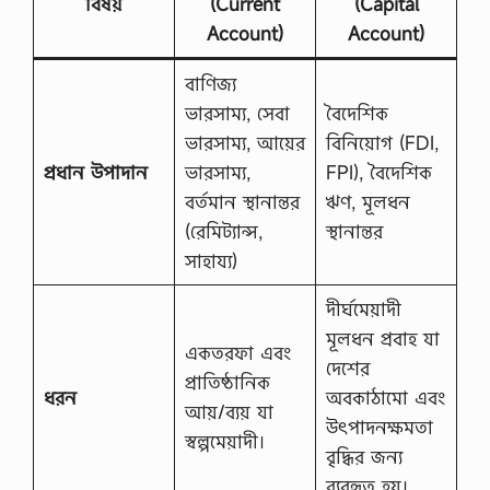
বিষয়
(Current
(Capital
১
Account)
Account)
৯
৭
১
বাণিজ্য
সা
ভারসাম্য, সেবা
বৈদেশিক
লে
র
ভারসাম্য, আয়ের
বিনিয়োগ (FDI,
…
প্রধান উপাদান
ভারসাম্য,
FPI), বৈদেশিক
বর্তমান স্থানান্তর
ঋণ, মূলধন
(রেমিট্যান্স,
স্থানান্তর
সাহায্য)
দীর্ঘমেয়াদী
মূলধন প্রবাহ যা
একতরফা এবং
দেশের
প্রাতিষ্ঠানিক
ধরন
অবকাঠামো এবং
আয়/ব্যয় যা
উৎপাদনক্ষমতা
স্বল্পমেয়াদী।
বৃদ্ধির জন্য
ব্যবহৃত হয়।