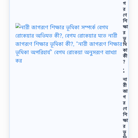
গ
র
ণে
শি
ক্ষা
র
ভূ
মি
কা
কী
?
,
“
না
রী
জা
গ
র
ণে
শি
ক্ষা
র
ভূ
মি