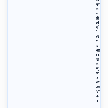
কা
অ
প
রি
হা
র্য
”
বে
গ
ম
রো
কে
য়া
অ
নু
স
র
ণে
ব্যা
খ্যা
ক
র
না