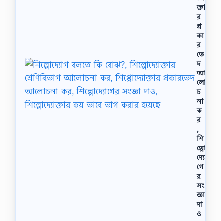
ক্তা
র
প্র
কা
র
ভে
দ
আ
লো
চ
না
ক
র
,
শি
ল্পো
দ্যো
গে
র
সং
জ্ঞা
দা
ও