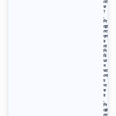
বো
ঝ
?
,
শি
ল্পো
দ্যো
ক্তা
র
শ্রে
ণি
বি
ভা
গ
আ
লো
চ
না
ক
র
,
শি
প্পো
দ্যো