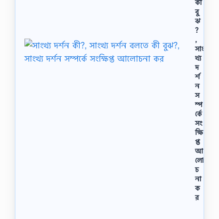
কী
বু
ঝ
?
,
সাং
খ্য
দ
র্শ
ন
স
ম্প
র্কে
সং
ক্ষি
প্ত
আ
লো
চ
না
ক
র
সাং
খ্য