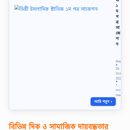
জে
১
শ
ম
ন
প
,
ত্র
d
সা
e
জে
g
শ
r
ন
e
ডি
e
গ্রী
2
ই
n
শিক্ষা
স
●
d
26
লা
y
Oct
মি
e
2023
ক
●
a
1
স্টা
r
min
ডি
g
read
জ
e
আরি পড়ুন ›
১
o
ম
g
প
r
ত্র
a
সা
বিভিন্ন দিক ও সামাজিক দায়বদ্ধতার
p
জে
h