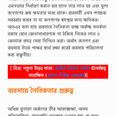
এমনভাবে নির্ধারণ করতে হবে যাতে তার লাভ হয় এবং মূল্য
জনগণের ক্রয় ক্ষমতার মধ্যে থাকে। ব্যবসায়ী এমন পণ্যদ্রব্য
সরবরাহ করবে না যা জনগণের স্বাস্থ্যের জন্য ক্ষতিকর।
অতএব বলা যায় ব্যবসায়ে নৈতিকতা হচ্ছে সর্বোচ্চ সতর্কতা
বজায় রেখে ক্রেতাসাধারণকে না ঠকিয়ে নিজের লাভ ও
ক্রেতাকে প্রদত্ত সেবা নিশ্চিত করা। অর্থাৎ জনগণ এবং
ব্যবসায় উভয় পক্ষের স্বার্থ রক্ষা করেই ব্যবসায় পরিচালনা
করা বাঞ্ছনীয়।
[ বি:দ্র: নমুনা উত্তর দাতা:
রাকিব হোসেন সজল
©সর্বস্বত্ব
সংরক্ষিত
(
বাংলা নিউজ এক্সপ্রেস
)]
ব্যবসায়ে নৈতিকতার
গুরুত্ব
অধিক মুনাফা অর্জনের তীব্র আকাক্সক্ষা, অসম
প্রতিযোগিতা, রাতারাতি বড়লোক হওয়ার স্বপ্ন, বা অন্য