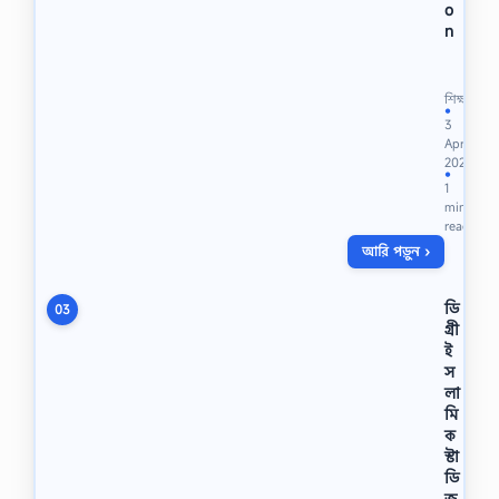
o
n
ডি
গ্রি
২
শিক্ষা
য়
●
3
ব
Apr
র্ষে
2022
র
●
1
ভূ
min
গো
read
ল
আরি পড়ুন ›
ও
প
রি
ডি
03
বে
গ্রী
শ
ই
৩
স
য়
লা
প
মি
ত্র
ক
স্পে
স্টা
শা
ল
ডি
সা
জ