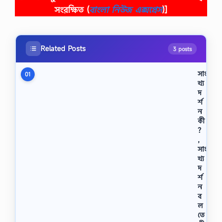
সংরক্ষিত
(
বাংলা নিউজ এক্সপ্রেস
)]
Related Posts
3 posts
সাং
01
খ্য
দ
র্শ
ন
কী
?
,
সাং
খ্য
দ
র্শ
ন
ব
ল
তে