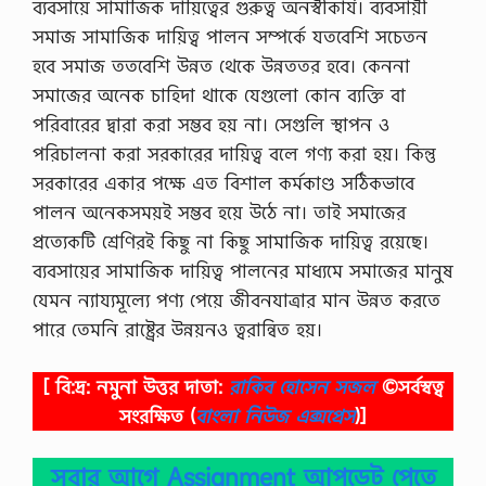
ব্যবসায়ে সামাজিক দায়িত্বের গুরুত্ব অনস্বীকার্য। ব্যবসায়ী
সমাজ সামাজিক দায়িত্ব পালন সম্পর্কে যতবেশি সচেতন
হবে সমাজ ততবেশি উন্নত থেকে উন্নততর হবে। কেননা
সমাজের অনেক চাহিদা থাকে যেগুলো কোন ব্যক্তি বা
পরিবারের দ্বারা করা সম্ভব হয় না। সেগুলি স্থাপন ও
পরিচালনা করা সরকারের দায়িত্ব বলে গণ্য করা হয়। কিন্তু
সরকারের একার পক্ষে এত বিশাল কর্মকাণ্ড সঠিকভাবে
পালন অনেকসময়ই সম্ভব হয়ে উঠে না। তাই সমাজের
প্রত্যেকটি শ্রেণিরই কিছু না কিছু সামাজিক দায়িত্ব রয়েছে।
ব্যবসায়ের সামাজিক দায়িত্ব পালনের মাধ্যমে সমাজের মানুষ
যেমন ন্যায্যমূল্যে পণ্য পেয়ে জীবনযাত্রার মান উন্নত করতে
পারে তেমনি রাষ্ট্রের উন্নয়নও ত্বরান্বিত হয়।
[ বি:দ্র: নমুনা উত্তর দাতা:
রাকিব হোসেন সজল
©সর্বস্বত্ব
সংরক্ষিত
(
বাংলা নিউজ এক্সপ্রেস
)]
সবার আগে Assignment আপডেট পেতে