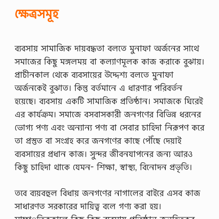
শ
y
ক্ষেত্রসমূহ
ন
a
2
n
0
d
2
…
ব্যবসায় সামাজিক দায়বদ্ধতা বলতে মুনাফা অর্জনের সাথে
6
জা
সমাজের কিছু মঙ্গলময় বা কল্যাণমূলক কাজ করাকে বুঝায়।
তী
প্রাচীনকাল থেকে ব্যবসায়ের উদ্দেশ্য বলতে মুনাফা
য়
বি
অর্জনকেই বুঝাত। কিন্তু বর্তমানে এ ধারণার পরিবর্তন
শ্ব
হয়েছে। ব্যবসায় একটি সামাজিক প্রতিষ্ঠান। সমাজকে ঘিরেই
বি
দ্যা
এর কার্যক্রম। সমাজে বসবাসকারী জনগণের বিভিন্ন ধরনের
ল
ভোগ্য পণ্য এবং অন্যান্য পণ্য বা সেবার চাহিদা নিরূপণ করে
য়
ডি
তা প্রস্তুত বা সংগ্রহ করে জনগণের কাছে পৌঁছে দেয়াই
গ্রী
ব্যবসায়ের প্রধান কাজ। সুন্দর জীবনযাপনের জন্য আরও
পা
স
কিছু চাহিদা থাকে যেমন- শিক্ষা, স্বাস্থ্য, বিনোদন প্রভৃতি।
এ
বং
তবে ব্যয়বহুল বিধায় জনগণের নাগালের বাইরে এসব কাজ
সা
র্টি
সাধারণত সরকারের দায়িত্ব বলে গণ্য করা হয়।
ফি
কে