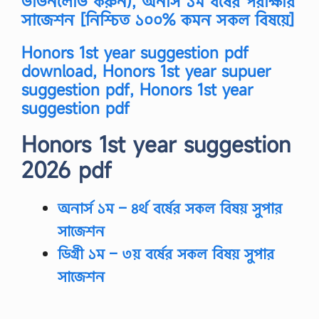
ডাউনলোড করুন), অনার্স ১ম বর্ষের পরীক্ষার
মি
সাজেশন [নিশ্চিত ১০০% কমন সকল বিষয়ে]
কা
রা
খে
Honors 1st year suggestion pdf
।
download, Honors 1st year supuer
উ
প
suggestion pdf, Honors 1st year
রাে
suggestion pdf
ক্ত
বি
ষ
Honors 1st year suggestion
য়ে
অ
2026 pdf
না
ধি
ক
অনার্স ১ম – ৪র্থ বর্ষের সকল বিষয় সুপার
৩
০
সাজেশন
০
…
ডিগ্রী
১ম –
৩য়
বর্ষের সকল বিষয় সুপার
সাজেশন