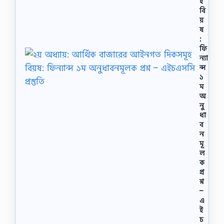
হ
বি
য়
ষ
:
ফি
ন্যা
ন্স
১
ম
অ
নু
ধা
ব
ন
মূ
ল
ক
প্র
শ্ন
–
এ
ই
চ