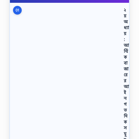
২
01
য়
অ
ধ্যা
য়
:
আ
র্থি
ক
বা
জা
রে
র
আ
ই
ন
গ
ত
দি
ক
স
মূ