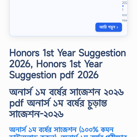
দৈ
…
2021
ন
●
1
ন্দি
min
ন
read
জী
আরি পড়ুন ›
ব
নে
অ
র্থ
Honors 1st Year Suggestion
নী
তি
2026, Honors 1st Year
র
দ
Suggestion pdf 2026
শ
টি
মৌ
অনার্স ১ম বর্ষের সাজেশন ২০২৬
লি
ক
pdf অনার্স ১ম বর্ষের চুড়ান্ত
নী
তি
সাজেশন-২০২৬
কা
র্য
ক
র
অনার্স ১ম বর্ষের সাজেশন (১০০% কমন
ভূ