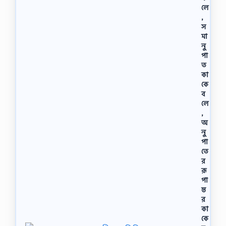
লে
,
স
মা
নু
পা
ত
কা
কে
ব
লে
,
অ
নু
পা
তে
র
রূ
পা
ন্ত
র
কা
কে