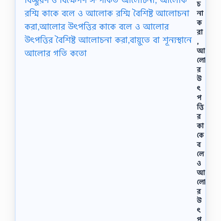
চ
না
ক
রা
,
আ
লো
র
উ
ৎ
প
ত্তি
র
কা
কে
ব
লে
ও
আ
লো
র
উ
ৎ
প