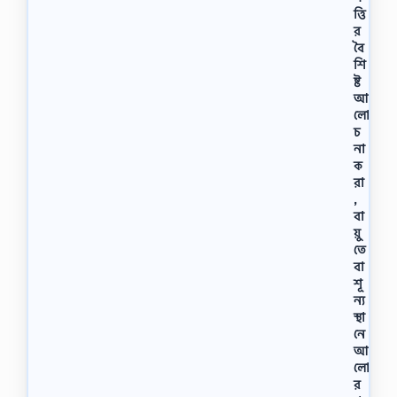
ত্তি
র
বৈ
শি
ষ্ট
আ
লো
চ
না
ক
রা
,
বা
য়ু
তে
বা
শূ
ন্য
স্থা
নে
আ
লো
র