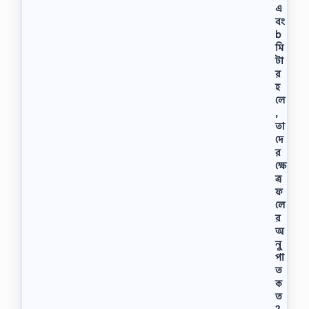
এ
বং
b
মি
টা
র
হ
লে
,
তা
দে
র
ক্ষে
ত্র
ফ
লে
র
অ
নু
পা
ত
ক
ত