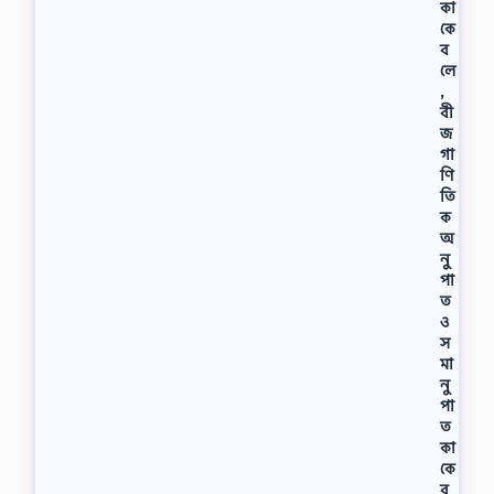
কা
কে
ব
লে
,
বী
জ
গা
ণি
তি
ক
অ
নু
পা
ত
ও
স
মা
নু
পা
ত
কা
কে
ব