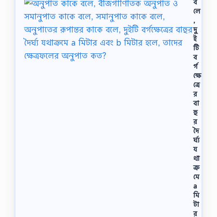
ব
লে
,
দু
ই
টি
ব
র্গ
ক্ষে
ত্রে
র
বা
হু
র
দৈ
র্ঘ্য
য
থা
ক্র
মে
a
মি
টা
র