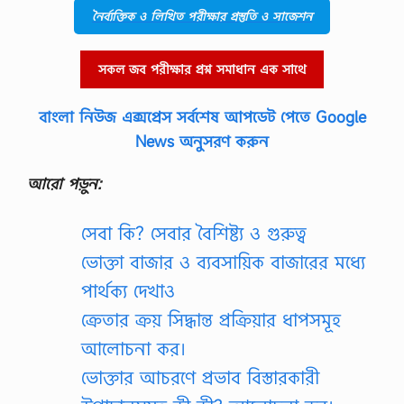
কী
নৈর্ব্যক্তিক ও লিখিত পরীক্ষার প্রস্তুতি ও সাজেশন
?
ব্যা
খ্যা
সকল জব পরীক্ষার প্রশ্ন সমাধান এক সাথে
ক
র
।
বাংলা নিউজ এক্সপ্রেস সর্বশেষ আপডেট পেতে Google
,
অ
News অনুসরণ করুন
নি
শ্চি
আরো পড়ুন:
ত
হি
সা
সেবা কি? সেবার বৈশিষ্ট্য ও গুরুত্ব
ব
কী
ভোক্তা বাজার ও ব্যবসায়িক বাজারের মধ্যে
?
এ
পার্থক্য দেখাও
টা
ক্রেতার ক্রয় সিদ্ধান্ত প্রক্রিয়ার ধাপসমূহ
…
আলোচনা কর।
ভোক্তার আচরণে প্রভাব বিস্তারকারী