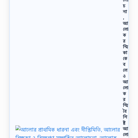
…
চ
না
,
আ
লো
ক
র
শ্মি
কা
কে
ব
লে
ও
আ
লো
ক
র
শ্মি
বৈ
শি
ষ্ট
আ
লো