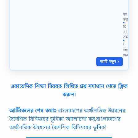
অ
নি
শ্চি
প্রশ্ন
ত
সমাধান
●
হি
10
সা
Jul
ব
2026
বা
●
1
গ
min
র
read
মি
আরি পড়ুন ›
ল
হি
সা
ব
একাডেমিক শিক্ষা বিষয়ক লিখিত প্রশ্ন সমাধান পেতে ক্লিক
কী
?
করুন।
,
অ
নি
আর্টিকেলের শেষ কথাঃ
বাংলাদেশের অর্থনৈতিক উন্নয়নের
শ্চি
বৈদেশিক বিনিময়ের ভূমিকা আলোচনা কর,বাংলাদেশের
ত
হি
অর্থনৈতিক উন্নয়নের বৈদেশিক বিনিময়ের ভূমিকা
সা
ব