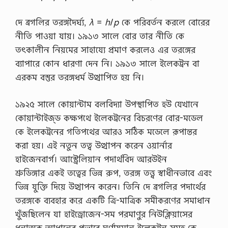
দে ব্রগলির তরঙ্গদৈর্ঘ্য,
λ
=
h
/
p
কে পরিবর্তন করলে বোরের
নীতি পাওয়া যায়। ১৯১৩ সালে বোর তার নীতি কে
তৎকালীন নিয়মের সাহায্যে প্রমাণ করলেও এর তরঙ্গের
ব্যাপারে কোন ধারণা দেন নি। ১৯১৩ সালে ইলেকট্রন বা
এরকম বস্তুর তরঙ্গধর্ম উত্থাপিত হয় নি।
১৯২৫ সালে কোয়ান্টাম বলবিদ্যা উপস্থাপিত হউ যেখানে
কোয়ান্টাইজ্‌ড কক্ষপথে ইলেকট্রনের বিচরণের বোর-মডেল
কে ইলেকট্রনের গতিপথের আরও সঠিক মডেলে রূপান্তর
করা হয়। এই নতুন তত্ব উত্থাপন করেন ওয়ার্নার
হাইজেনবার্গ। আস্ট্রেলিয়ান পদার্থবিদ আরউইন
শ্রুডিঙ্গার একই তত্বের ভিন্ন রুপ, তরঙ্গ তত্ত্ব স্বাধীনভাবে এবং
ভিন্ন যুক্তি দিয়ে উত্থাপন করেন। তিনি দে ব্রগলির পদার্থের
তরঙ্গকে ব্যবহার করে একটি ত্রি-মাত্রিক সমীকরণের সমাধান
খুঁজছিলেন যা হাইড্রোজেন-সম পরমাণুর নিউক্লিয়াসের
ধনাত্মক আধানের প্রভাবে ঘূর্ণায়মান ইলেকট্রন সমূহ কে