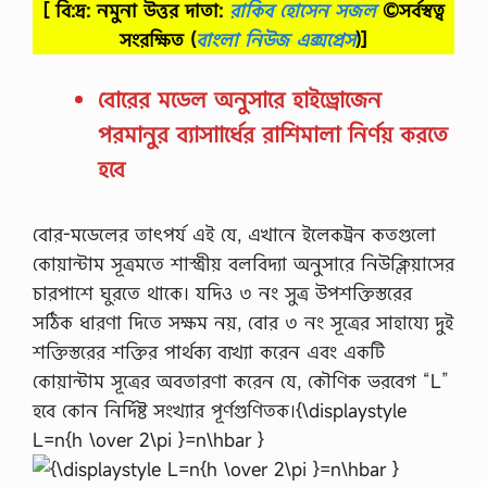
[ বি:দ্র: নমুনা উত্তর দাতা:
রাকিব হোসেন সজল
©সর্বস্বত্ব
সংরক্ষিত
(
বাংলা নিউজ এক্সপ্রেস
)]
বোরের মডেল অনুসারে হাইড্রোজেন
পরমানুর ব্যাসাার্ধের রাশিমালা নির্ণয় করতে
হবে
বোর-মডেলের তাৎপর্য এই যে, এখানে ইলেকট্রন কতগুলো
কোয়ান্টাম সূত্রমতে শাস্ত্রীয় বলবিদ্যা অনুসারে নিউক্লিয়াসের
চারপাশে ঘুরতে থাকে। যদিও ৩ নং সুত্র উপশক্তিস্তরের
সঠিক ধারণা দিতে সক্ষম নয়, বোর ৩ নং সূত্রের সাহায্যে দুই
শক্তিস্তরের শক্তির পার্থক্য ব্যখ্যা করেন এবং একটি
কোয়ান্টাম সূত্রের অবতারণা করেন যে, কৌণিক ভরবেগ “L”
হবে কোন নির্দিষ্ট সংখ্যার পূর্ণগুণিতক।{\displaystyle
L=n{h \over 2\pi }=n\hbar }