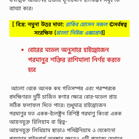
ব্যাখ্যা করে।
[ বি:দ্র: নমুনা উত্তর দাতা:
রাকিব হোসেন সজল
©সর্বস্বত্ব
সংরক্ষিত
(
বাংলা নিউজ এক্সপ্রেস
)]
বোরের মডেল অনুসারে হাইড্রোজেন
পরমানুর শক্তির রাশিমালা নির্ণয় করতে
হবে
আলো থেকে অনেক কম গতিসম্পন্ন এবং পরস্পরকে
প্রদক্ষিণরত দুটি চার্জিত কণার ক্ষেত্রে বোর-মডেল প্রায়
সঠিক ফলাফল দিতে পারে। শুধুমাত্র হাইড্রোজেন
পরমাণুর মত একক-ইলেক্ট্রন বিশিষ্ট পরমাণু কিংবা একক
আয়নযুক্ত হিলিয়াম বা দ্বিত্ব-
আয়নযুক্ত লিথিয়াম ছাড়াও পসিট্রনিয়াম ও যেকোনো
পরমাণুর রাইডবার্গ অবস্থার ক্ষেত্রেও এটি প্রযোজ্য যেখানে