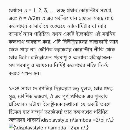
যেখানে
n
= 1, 2, 3, … হচ্ছে প্রধান কোয়ান্টাম সংখ্যা,
এবং
ħ
=
h
/2π।
n
এর সর্বনিম্ন মান ১;ফলে সবচে ছোট
কক্ষপথের ব্যাসার্ধ হয় ০.০৫২৯ ন্যানোমিটার যা বোর
ব্যাসার্ধ নামে পরিচিত। যখন একটি ইলেকট্রন এই সর্বনিম্ন
কক্ষপথে অবস্থান করে, এটি নিউক্লিয়াসের কাছাকাছি আর
যেতে পারে না। কৌণিক ভরবেগের কোয়ান্টাম নীতি থেকে
বোর Bohr হাইড্রোজেন পরমাণু ও অন্যান্য হাইড্রোজেন-
সম পরমাণু ও আয়নের নির্দিষ্ট কক্ষপথের শক্তি নির্নয়
করতে সক্ষম হন।
১৯২৪ সালে দে ব্রগলির স্থিরতরঙ্গ তত্ত্ব মূলত, বোর প্রদত্ত
সূত্র, কৌণিক ভরবেগ,
ħ
এর পূর্ণ গুণিতক এর পুনরায়
প্রতিফলন ঘটায়ঃ ইলেক্ট্রনকে দেখানো হয় একটি তরঙ্গ
হিসেবে যার সম্পূর্ণ তরঙ্গদৈর্ঘ্য তার কক্ষপথের পরিধির
অভ্যন্তরে থাকবে{\displaystyle n\lambda =2\pi r.\,}