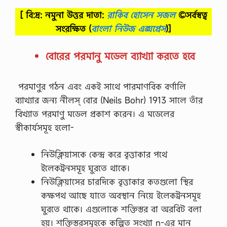
[ বি:দ্র: নমুনা উত্তর দাতা:
রাকিব হোসেন সজল
©সর্বস্বত্ব
সংরক্ষিত
(
বাংলা নিউজ এক্সপ্রেস
)]
বোরের পরমানু মডেল ব্যাখ্যা করতে হবে
পরমাণুর গঠন এবং একই সাথে পারমাণবিক বর্ণালি
ব্যাখ্যার জন্য নীলস্ বোর (Neils Bohr) 1913 সালে তাঁর
বিখ্যাত পরমাণু মডেল প্রকাশ করেন। এ মডেলের
স্বীকার্যসমূহ হলো-
নিউক্লিয়াসকে কেন্দ্র করে বৃত্তাকার পথে
ইলেকট্রনসমূহ ঘুরতে থাকে।
নিউক্লিয়াসের চারদিকে বৃত্তাকার কতগুলো স্থির
কক্ষপথ আছে যাতে অবস্থান নিয়ে ইলেকট্রনসমূহ
ঘুরতে থাকে। এগুলোকে শক্তিস্তর বা অরবিট বলা
হয়। শক্তিস্তরসমূহকে কল্পিত সংখ্যা n-এর মান