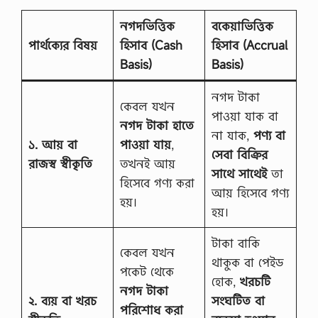
নগদভিত্তিক
বকেয়াভিত্তিক
পার্থক্যের বিষয়
হিসাব (Cash
হিসাব (Accrual
Basis)
Basis)
নগদ টাকা
কেবল যখন
পাওয়া যাক বা
নগদ টাকা হাতে
না যাক,
পণ্য বা
১. আয় বা
পাওয়া যায়
,
সেবা বিক্রির
রাজস্ব স্বীকৃতি
তখনই আয়
সাথে সাথেই
তা
হিসেবে গণ্য করা
আয় হিসেবে গণ্য
হয়।
হয়।
টাকা বাকি
কেবল যখন
থাকুক বা পেইড
পকেট থেকে
হোক,
খরচটি
নগদ টাকা
২. ব্যয় বা খরচ
সংঘটিত বা
পরিশোধ করা