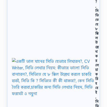
?
,
সি
ভি
তে
যে
৮
স্কি
ল
উ
ল্লে
খ
ক
র
লে
চা
ক
রি
হ
বে
ই
,
সি
ভি