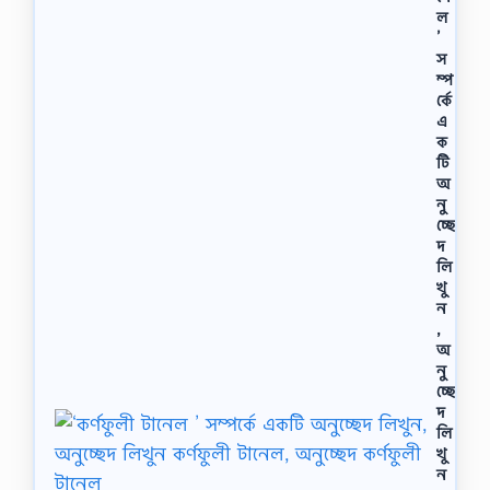
ল
’
স
ম্প
র্কে
এ
ক
টি
অ
নু
চ্ছে
দ
লি
খু
ন
,
অ
নু
চ্ছে
দ
লি
খু
ন