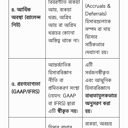
বিবরণীতে বকেয়া
(Accruals &
৪. আর্থিক
আয়, বকেয়া
Deferrals)
অবস্থা (ব্যালেন্স
খরচ, অগ্রিম
হিসাবগুলোকে
শিট)
আয় বা অগ্রিম
সম্পদ বা দায়
খরচের কোনো
হিসেবে
অস্তিত্ব থাকে না।
সঠিকভাবে
দেখানো হয়।
আন্তর্জাতিক
এটি
হিসাববিজ্ঞান
সর্বজনস্বীকৃত
নীতি বা
এবং আধুনিক
৫. গ্রহণযোগ্যতা
প্রমিতকরণ সংস্থা
হিসাববিজ্ঞানে
(GAAP/IFRS)
(যেমন: GAAP
বাধ্যতামূলকভাবে
বা IFRS) দ্বারা
অনুসরণ করা
এটি
স্বীকৃত নয়
।
হয়
।
বকেয়া, অবচয়
হিসাব রাখার