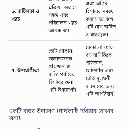
এবং অগ্রিম
প্রক্রিয়া অত্যন্ত
৬. জটিলতা ও
হিসাবের সমন্বয়
সহজ এবং
খরচ
করতে হয় বলে
পরিচালন খরচ
এটি বেশ জটিল
অনেক কম।
ও ব্যয়বহুল।
যেকোনো ছোট-
ছোট দোকান,
বড় বাণিজ্যিক
অলাভজনক
প্রতিষ্ঠান,
প্রতিষ্ঠান বা
৭. উপযোগীতা
কোম্পানি এবং
ব্যক্তি পর্যায়ের
যৌথ মূলধনী
হিসাবের জন্য
ব্যবসায়ের জন্য
এটি উপযোগী।
এটি অপরিহার্য।
একটি বাস্তব উদাহরণ (পার্থক্যটি পরিষ্কার বোঝার
জন্য):