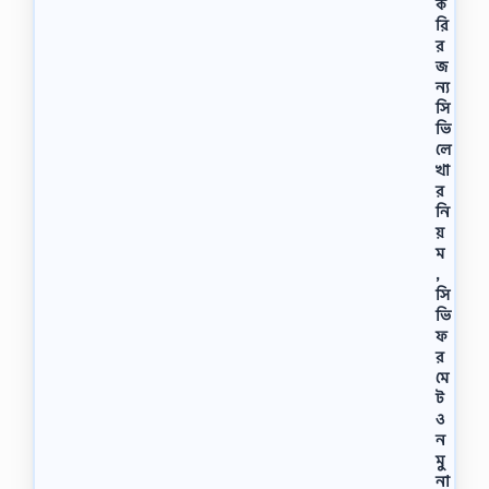
ক
রি
র
জ
ন্য
সি
ভি
লে
খা
র
নি
য়
ম
,
সি
ভি
ফ
র
মে
ট
ও
ন
মু
না