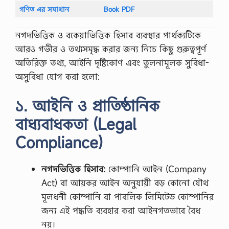
e
গণিত এর সমাথান
Book PDF
r
,
নগদভিত্তিক ও বকেয়াভিত্তিক হিসাব ব্যবস্থার পার্থক্যটিকে
সি
ভি
আরও গভীর ও তথ্যসমৃদ্ধ করার জন্য নিচে কিছু গুরুত্বপূর্ণ
লে
অতিরিক্ত তথ্য, আইনি দৃষ্টিকোণ এবং তুলনামূলক সুবিধা-
খা
র
অসুবিধা যোগ করা হলো:
নি
য়
১. আইনি ও প্রাতিষ্ঠানিক
ম
:
বাধ্যবাধকতা (Legal
কী
ভা
Compliance)
বে
ভা
লো
সি
নগদভিত্তিক হিসাব:
কোম্পানি আইন (Company
ভি
Act) বা আয়কর আইন অনুযায়ী বড় কোনো যৌথ
…
মূলধনী কোম্পানি বা পাবলিক লিমিটেড কোম্পানির
জন্য এই পদ্ধতি ব্যবহার করা আইনগতভাবে বৈধ
নয়।