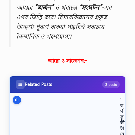
আয়ের
“অর্জন”
ও খরচের
“সংঘটন”
-এর
ওপর ভিত্তি করে। হিসাববিজ্ঞানের প্রকৃত
উদ্দেশ্য পূরণে বকেয়া পদ্ধতিই সবচেয়ে
বৈজ্ঞানিক ও গ্রহণযোগ্য।
আরো ও সাজেশন:-
Related Posts
3 posts
‘
01
ক
র্ণ
ফু
লী
টা
নে