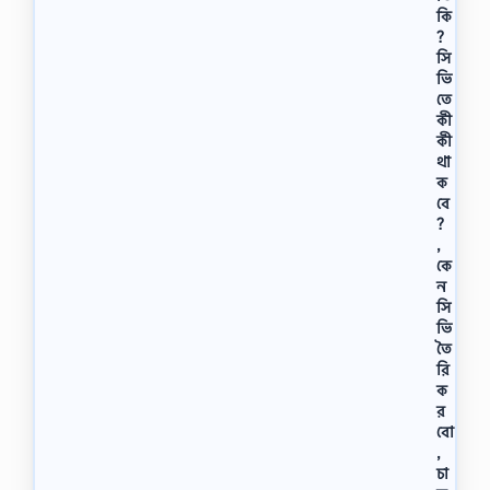
কি
?
সি
ভি
তে
কী
কী
থা
ক
বে
?
,
কে
ন
সি
ভি
তৈ
রি
ক
র
বো
,
চা