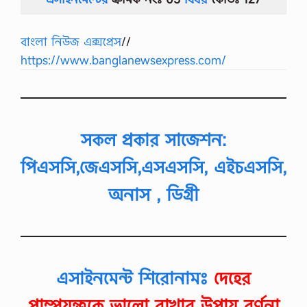
বাংলা নিউজ এক্সপ্রেস
//
https://www.banglanewsexpress.com/
সকল প্রকার সাজেশন:
পিএসসি,জেএসসি,এসএসসি, এইচএসসি,
অনাস , ডিগ্রী
এসাইনমেন্ট শিরোনামঃ
দেহের
পাম্পযন্ত্রকে ভালো রাখার উপায় বর্ণনা