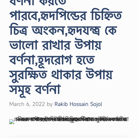
বর্ণনা করতে
পারবে,হৃদপিন্ডের চিহ্নিত
চিত্র অংকন,হৃদযন্ত্র কে
ভালো রাখার উপায়
বর্ণনা,হূদরোগ হতে
সুরক্ষিত থাকার উপায়
সমূহ বর্ণনা
March 6, 2022
by
Rakib Hossain Sojol