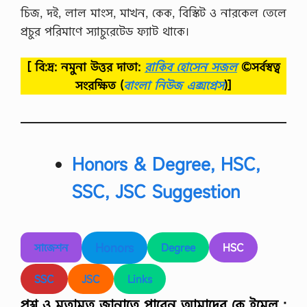
চিজ, দই, লাল মাংস, মাখন, কেক, বিস্কিট ও নারকেল তেলে
প্রচুর পরিমাণে স্যাচুরেটেড ফ্যাট থাকে।
[ বি:দ্র: নমুনা উত্তর দাতা:
রাকিব হোসেন সজল
©সর্বস্বত্ব
সংরক্ষিত
(
বাংলা নিউজ এক্সপ্রেস
)]
Honors & Degree, HSC,
SSC, JSC Suggestion
Honors
সাজেশন
Degree
HSC
SSC
JSC
Links
প্রশ্ন ও মতামত জানাতে পারেন আমাদের কে ইমেল :