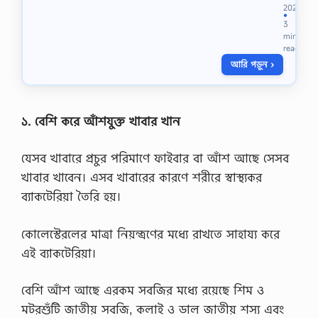
ন
ব
2023
P
র্ষে
●
3
D
র
min
F
ব্যাং
read
২
কিং
আরি পড়ুন ›
০
ও
২
বী
২
মা
,
আ
প
ই
১. বেশি করে আঁশযুক্ত খাবার খান
রি
ন
বা
এ
র
যেসব খাবারে প্রচুর পরিমাণে ফাইবার বা আঁশ আছে সেসব
বং
…
প্র
খাবার খাবেন। এসব খাবারের কারণে শরীরে স্বাস্থ্যকর
য়ো
ব্যাকটেরিয়া তৈরি হয়।
গ
সা
জে
কোলেস্টেরলের মাত্রা নিয়ন্ত্রণের মধ্যে রাখতে সাহায্য করে
শ
ন
এই ব্যাকটেরিয়া।
2
0
2
বেশি আঁশ আছে এরকম সবজির মধ্যে রয়েছে শিম ও
6
মটরশুঁটি জাতীয় সবজি, কলাই ও ডাল জাতীয় শস্য এবং
জা