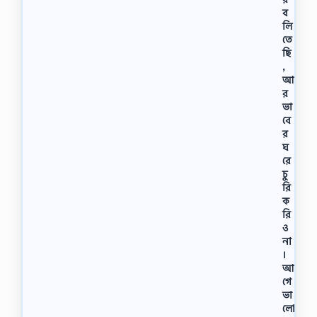
ব
লি
তে
ছি
,
আ
র
ভা
বে
র
ঘ
রে
চু
রি
ক
রি
ও
না
।
আ
গে
ভা
লাে