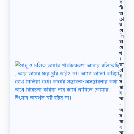
ক
রি
য়া
চো
খ
মে
লি
য়া
দে
খ
।
কা
র্যে
র
স
ম্ভা
ব
না
-
অ
স
ম্ভা
ব
না