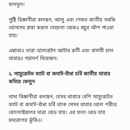
তী
ফলমূল।
য়
বি
শ্ব
পুষ্টি বিজ্ঞানীরা বলছেন, আলু এবং শেকড় জাতীয় সবজি
বি
খোসাসহ রান্না করলে সেগুলো থেকেও প্রচুর আঁশ পাওয়া
দ্যা
ল
যায়।
য়
অ
না
এছাড়াও তারা হোলগ্রেইন আটার রুটি এবং বাদামী চাল
র্স
খাবারও পরামর্শ দিয়েছেন।
…
২. স্যাচুরেটেড ফ্যাট বা জমাট-বাঁধা চর্বি জাতীয় খাবার
কমিয়ে ফেলুন
খাদ্য বিজ্ঞানীরা বলছেন, যেসব খাবারে বেশি স্যাচুরেটেড
ফ্যাট বা জমাট-বাঁধা চর্বি থাকে সেসব খাবার খেলে শরীরে
কোলেস্টেরলের মাত্রা বেড়ে যায়। এর ফলে বেড়ে যায়
হৃদরোগের ঝুঁকিও।