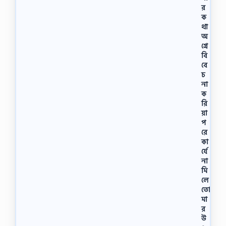
র
ক
থা
অ
গ্রে
বি
বে
চ
না
ক
রি
য়া
প
রে
কা
র্যে
না
মি
লে
তাে
মা
র
উ