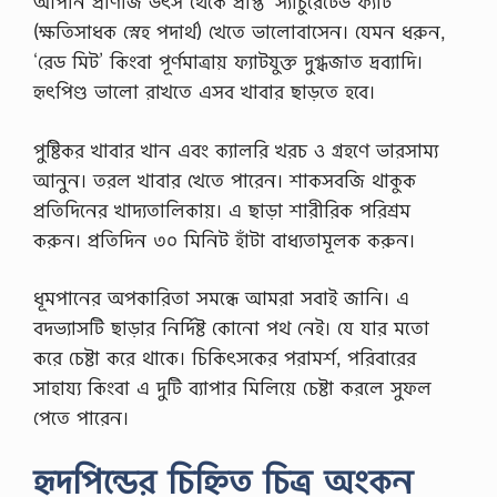
আপনি প্রাণীজ উৎস থেকে প্রাপ্ত ‘স্যাচুরেটেড ফ্যাট’
(ক্ষতিসাধক স্নেহ পদার্থ) খেতে ভালোবাসেন। যেমন ধরুন,
‘রেড মিট’ কিংবা পূর্ণমাত্রায় ফ্যাটযুক্ত দুগ্ধজাত দ্রব্যাদি।
হৃৎপিণ্ড ভালো রাখতে এসব খাবার ছাড়তে হবে।
পুষ্টিকর খাবার খান এবং ক্যালরি খরচ ও গ্রহণে ভারসাম্য
আনুন। তরল খাবার খেতে পারেন। শাকসবজি থাকুক
প্রতিদিনের খাদ্যতালিকায়। এ ছাড়া শারীরিক পরিশ্রম
করুন। প্রতিদিন ৩০ মিনিট হাঁটা বাধ্যতামূলক করুন।
ধূমপানের অপকারিতা সমন্ধে আমরা সবাই জানি। এ
বদভ্যাসটি ছাড়ার নির্দিষ্ট কোনো পথ নেই। যে যার মতো
করে চেষ্টা করে থাকে। চিকিৎসকের পরামর্শ, পরিবারের
সাহায্য কিংবা এ দুটি ব্যাপার মিলিয়ে চেষ্টা করলে সুফল
পেতে পারেন।
হৃদপিন্ডের চিহ্নিত চিত্র অংকন