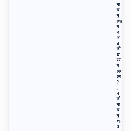
মা
ন
মূ
ল্যে
র
ও
প
র
কী
প্র
ভা
ব
ফে
লে
?
,
ব
র্ত
মা
ন
মূ
ল্য
ও