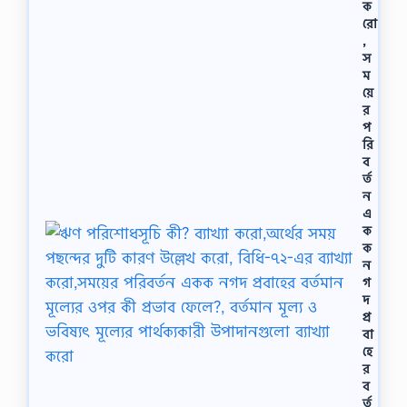
ক
রো
,
স
ম
য়ে
র
প
রি
ব
র্ত
ন
এ
ক
ক
ন
গ
দ
প্র
বা
হে
র
ব
র্ত