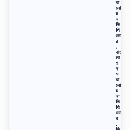
মা
লো
চ
না
তি
থি
ডো
র
,
বাং
লা
গ্র
ন্থ
স
মা
লো
চ
না
তি
থি
ডো
র
,
তি