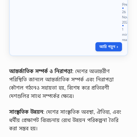
প
শিক্ষা
রি
●
26
শো
Nov
ধ
2022
সূ
●
1
চি
min
কী
read
?
আরি পড়ুন ›
ব্যা
খ্যা
ক
রো
,
আন্তর্জাতিক সম্পর্ক ও নিরাপত্তা
: দেশের অভ্যন্তরীণ
অ
পরিস্থিতি জানলে আন্তর্জাতিক সম্পর্ক এবং নিরাপত্তা
র্থে
র
কৌশল গঠনেও সহায়তা হয়, বিশেষ করে প্রতিবেশী
স
দেশগুলির সাথে সম্পর্কের ক্ষেত্রে।
ম
য়
প
সাংস্কৃতিক উন্নয়ন
: দেশের সাংস্কৃতিক অবস্থা, ঐতিহ্য, এবং
ছ
ধর্মীয় প্রেক্ষাপট বিবেচনায় রেখে উন্নয়ন পরিকল্পনা তৈরি
ন্দে
র
করা সম্ভব হয়।
দু
টি