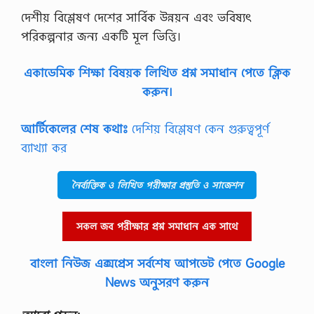
কা
দেশীয় বিশ্লেষণ দেশের সার্বিক উন্নয়ন এবং ভবিষ্যৎ
র
পরিকল্পনার জন্য একটি মূল ভিত্তি।
ণ
উ
ল্লে
একাডেমিক শিক্ষা বিষয়ক লিখিত প্রশ্ন সমাধান পেতে ক্লিক
খ
ক
করুন।
রো
,
বি
আর্টিকেলের শেষ কথাঃ
দেশিয় বিশ্লেষণ কেন গুরুত্বপূর্ণ
ধি
ব্যাখ্যা কর
-
৭
২
নৈর্ব্যক্তিক ও লিখিত পরীক্ষার প্রস্তুতি ও সাজেশন
-
এ
র
ব্যা
সকল জব পরীক্ষার প্রশ্ন সমাধান এক সাথে
খ্যা
ক
বাংলা নিউজ এক্সপ্রেস সর্বশেষ আপডেট পেতে Google
রো
,
News অনুসরণ করুন
স
ম
য়ে