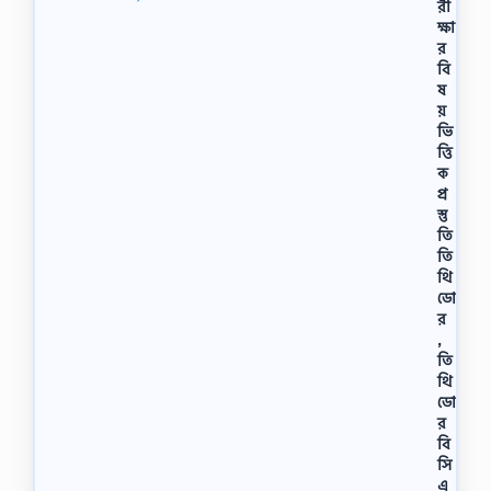
রী
ক্ষা
র
বি
ষ
য়
ভি
ত্তি
ক
প্র
স্তু
তি
তি
থি
ডো
র
,
তি
থি
ডো
র
বি
সি
এ