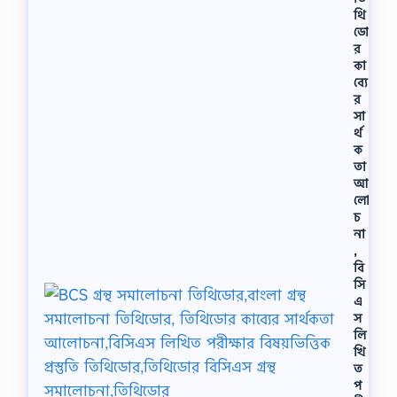
থি
ডো
র
কা
ব্যে
র
সা
র্থ
ক
তা
আ
লো
চ
না
,
বি
সি
এ
স
লি
খি
ত
প