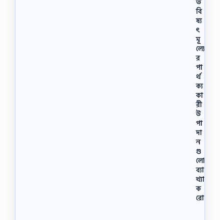
ভ
বি
ষ্য
ৎ
মূ
ল্যে
র
পা
র্থ
ক্য
কা
রী
উ
পা
দা
ন
গু
লো
ব্যা
খ্যা
ক
রো
ঋ
ণ