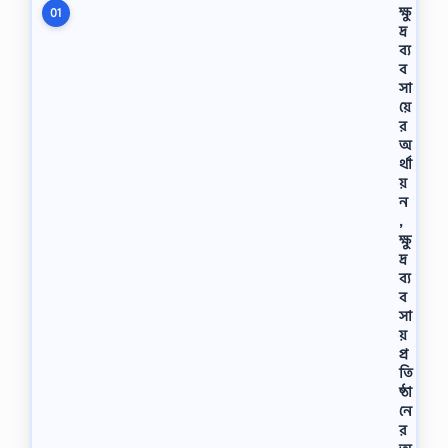
ক্ষু
01
দ্র
ব্য
ব
সা
য়ে
র
অ
র্থা
য়
ন
,
ক্ষু
দ্র
ব্য
ব
সা
য়
প্র
তি
ষ্ঠা
নে
র