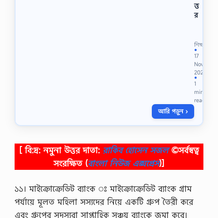
ত্ত
র
শ্রে
ণি
:
শিক্ষা
১
●
17
০
Nov
ম
2021
ভো
●
1
কে
min
শ
read
না
আরি পড়ুন ›
ল
দা
খি
ল
2
[ বি:দ্র: নমুনা উত্তর দাতা:
রাকিব হোসেন সজল
©সর্বস্বত্ব
0
সংরক্ষিত
(
বাংলা নিউজ এক্সপ্রেস
)]
2
2
বি
১১। মাইক্রোক্রেডিট ব্যাংক ঃ মাইক্রোক্রেডিট ব্যাংক গ্রাম
ষ
পর্যায়ে মূলত মহিলা সস্যদের নিয়ে একটি গ্রুপ তৈরী করে
য়
:
এবং গ্রুপের সদস্যরা সাপ্তাহিক সঞ্চয় ব্যাংকে জমা করে।