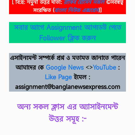
[ বি:দ্র: নমুনা উত্তর দাতা:
রাকিব হোসেন সজল
©সর্বস্বত্ব
সংরক্ষিত
(
বাংলা নিউজ এক্সপ্রেস
)]
সবার আগে Assignment আপডেট পেতে
Follower ক্লিক করুন
এসাইনমেন্ট সম্পর্কে প্রশ্ন ও মতামত জানাতে পারেন
আমাদের কে
Google News
<>
YouTube
:
Like Page
ইমেল :
assignment@banglanewsexpress.com
অন্য সকল ক্লাস এর অ্যাসাইনমেন্ট
উত্তর সমূহ :-