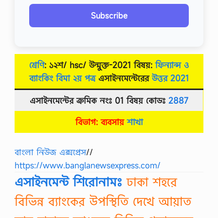
Subscribe
শ্রেণি
: ১২শ/
h
sc/ উন্মুক্ত-2021 বিষয়:
ফিন্যান্স ও
ব্যাংকিং বিমা ২য় পত্র
এসাইনমেন্টেরের
উত্তর
2021
এসাইনমেন্টের ক্রমিক নংঃ 01 বিষয় কোডঃ
2887
বিভাগ:
ব্যবসায়
শাখা
বাংলা নিউজ এক্সপ্রেস
//
https://www.banglanewsexpress.com/
এসাইনমেন্ট শিরোনামঃ
ঢাকা শহরে
বিভিন্ন ব্যাংকের উপস্থিতি দেখে আয়াত