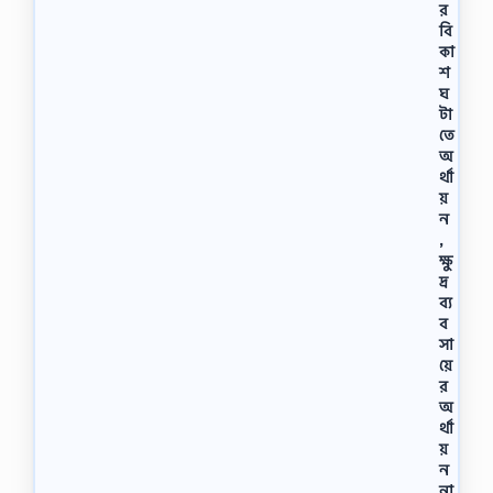
র
বি
কা
শ
ঘ
টা
তে
অ
র্থা
য়
ন
,
ক্ষু
দ্র
ব্য
ব
সা
য়ে
র
অ
র্থা
য়
ন
না