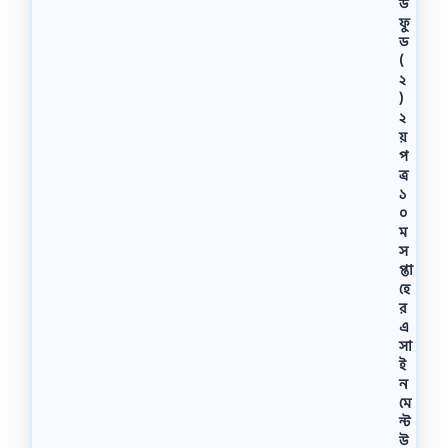
ড
ফু
ড
(
২
)
২
য়
প
ত্র
১
০
ম
স
প্তা
হে
র
এ
সা
ই
ন
মে
ন্ট
উ