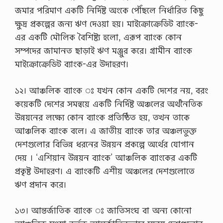
এ
জমার পরিমাণ একটি নির্দিষ্ট অংকে পৌঁছলে নির্ধারিত কিছু
গ্রো
বে
ক্ষুদ্র প্রকল্পের জন্য ঋণ দেওয়া হয়। মাইক্রোক্রেডিট ব্যাংক-
স
এর একটি মৌলিক বৈশিষ্ট্য হলো, এরূপ ব্যাংক কোন
ড
ফু
সম্পদের জামানত ছাড়াই ঋণ মঞ্জুর করে। গ্রামীন ব্যাংক
ড
মাইক্রোক্রেডিট ব্যাংক-এর উদাহরণ।
(
২
)
১২। আঞ্চলিক ব্যাংক ঃ যখন কোন একটি দেশের নয়, বরং
২
য়
কয়েকটি দেশের সমন্বয়ে একটি নির্দিষ্ট অঞ্চলের অর্থনৈতিক
প
উন্নয়নের লক্ষ্যে কোন ব্যাংক প্রতিষ্ঠিত হয়, তখন তাকে
ত্র
এ
আঞ্চলিক ব্যাংক বলে। এ জাতীয় ব্যাংক তার অঞ্চলভুক্ত
সা
দেশগুলোর বিভিন্ন ধরনের উন্নয়ন প্রকল্পে অর্থের যোগান
ই
ন
দেয় । ‘এশিয়ান উন্নয়ন ব্যাংক’ আঞ্চলিক ব্যাংকের একটি
মে
প্রকৃষ্ট উদাহরণ। এ ব্যাংকটি এশীয় অঞ্চলের দেশগুলোতে
ন্টে
রে
ঋণ প্রদান করে।
র
উ
ত্ত
১৩। আন্তর্জাতিক ব্যাংক ঃ জাতিসংঘ বা অন্য কোনো
র