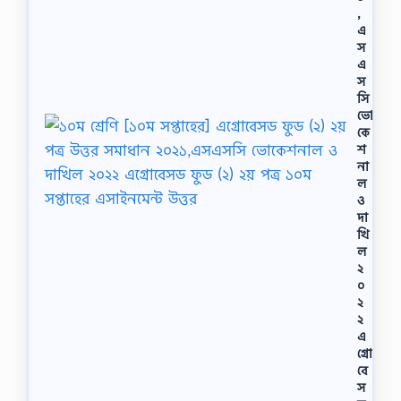
,
এ
স
এ
স
সি
ভো
কে
শ
না
ল
ও
দা
খি
ল
২
০
২
২
এ
গ্রো
বে
স