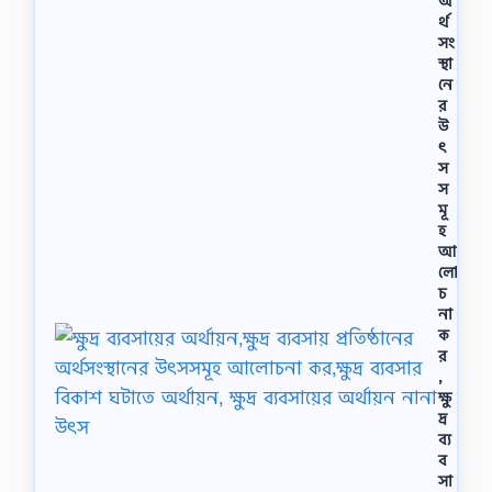
অ
র্থ
সং
স্থা
নে
র
উ
ৎ
স
স
মূ
হ
আ
লো
চ
না
ক
র
,
ক্ষু
দ্র
ব্য
ব
সা