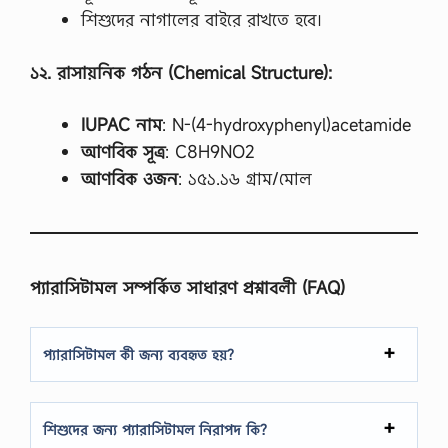
স
শিশুদের নাগালের বাইরে রাখতে হবে।
হ
বা
সে
১২
.
রাসায়নিক
গঠন
(Chemical Structure):
র
নি
য়
IUPAC
নাম
: N-(4-hydroxyphenyl)acetamide
ম
র
আণবিক
সূত্র
: C8H9NO2
ম
আণবিক
ওজন
: ১৫১.১৬ গ্রাম/মোল
জা
নে
যে
ম
ন
…
প্যারাসিটামল
সম্পর্কিত
সাধারণ
প্রশ্নাবলী
(FAQ)
প্যারাসিটামল কী জন্য ব্যবহৃত হয়?
শিশুদের জন্য প্যারাসিটামল নিরাপদ কি?