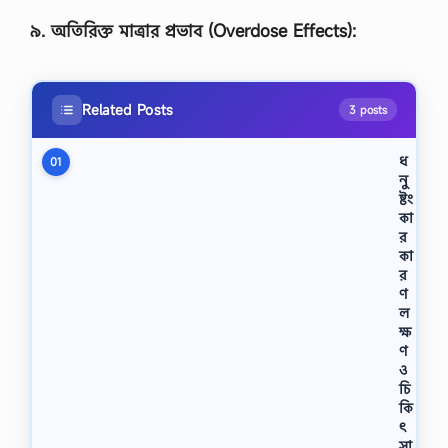
৯
.
অতিরিক্ত
মাত্রার
প্রভাব
(Overdose Effects):
Related Posts
3 posts
ধ
01
নু
ষ্টং
কা
র
কা
র
ণ
ল
ক্ষ
ণ
ও
চি
কি
ৎ
সা