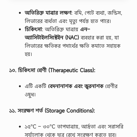
জা
ন
মা
অতিরিক্ত
মাত্রার
লক্ষণ
: বমি, পেটে ব্যথা, জন্ডিস,
সে
লিভারের ব্যর্থতা এবং মৃত্যু পর্যন্ত হতে পারে।
স
হ
চিকিৎসা
: অতিরিক্ত মাত্রায়
এন
–
বা
অ্যাসিটাইলসিস্টেইন
(NAC)
ব্যবহার করা হয়, যা
স
ক
লিভারের ক্ষতিকর পদার্থের ক্ষতি কমাতে সহায়ক
রা
হয়।
র
নি
য়
১০
.
চিকিৎসা
শ্রেণী
(Therapeutic Class):
ম
,
র
এটি একটি
বেদনানাশক
এবং
জ্বরনাশক
শ্রেণীর
ম
ওষুধ।
জা
ন
মা
১১
.
সংরক্ষণ
শর্ত
(Storage Conditions):
সে
স্বা
মী
১৫°C – ৩০°C তাপমাত্রায়, আর্দ্রতা এবং সরাসরি
স্ত্রী
র
সূর্যালোক থেকে দূরে রেখে সংরক্ষণ করতে হবে।