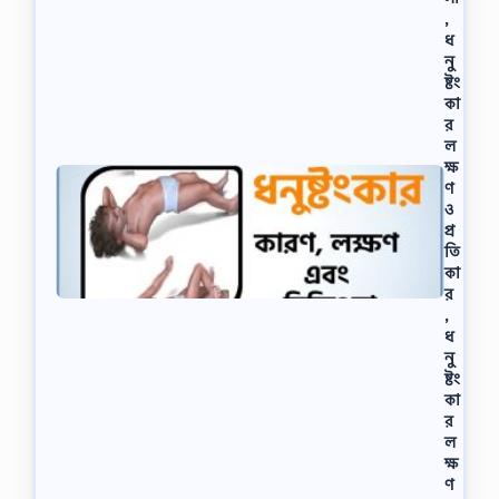
,
ধ
নু
ষ্টং
কা
র
ল
ক্ষ
ণ
ও
প্র
তি
কা
র
,
ধ
নু
ষ্টং
কা
র
ল
ক্ষ
ণ