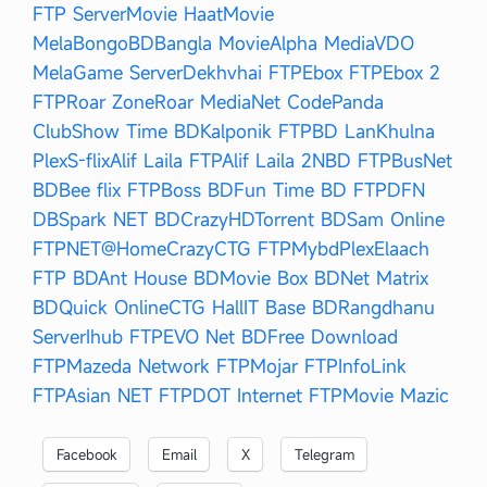
FTP Server
Movie Haat
Movie
Mela
BongoBD
Bangla Movie
Alpha Media
VDO
Mela
Game Server
Dekhvhai FTP
Ebox FTP
Ebox 2
FTP
Roar Zone
Roar Media
Net Code
Panda
Club
Show Time BD
Kalponik FTP
BD Lan
Khulna
Plex
S-flix
Alif Laila FTP
Alif Laila 2
NBD FTP
BusNet
BD
Bee flix FTP
Boss BD
Fun Time BD FTP
DFN
DB
Spark NET BD
CrazyHD
Torrent BD
Sam Online
FTP
NET@Home
CrazyCTG FTP
MybdPlex
Elaach
FTP BD
Ant House BD
Movie Box BD
Net Matrix
BD
Quick Online
CTG Hall
IT Base BD
Rangdhanu
Server
Ihub FTP
EVO Net BD
Free Download
FTP
Mazeda Network FTP
Mojar FTP
InfoLink
FTP
Asian NET FTP
DOT Internet FTP
Movie Mazic
Facebook
Email
X
Telegram