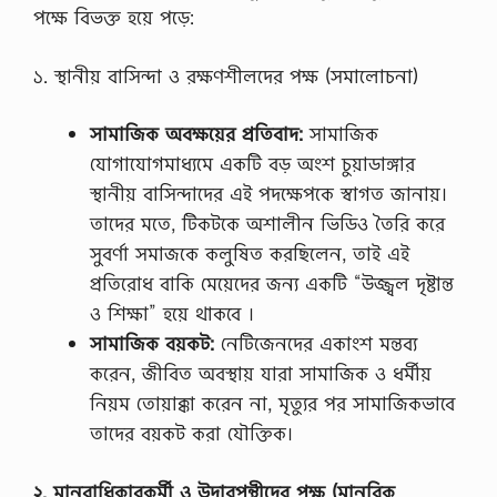
মা
পক্ষে বিভক্ত হয়ে পড়ে:
দে
র
১. স্থানীয় বাসিন্দা ও রক্ষণশীলদের পক্ষ (সমালোচনা)
স
মা
লো
সামাজিক অবক্ষয়ের প্রতিবাদ:
সামাজিক
চ
না
যোগাযোগমাধ্যমে একটি বড় অংশ চুয়াডাঙ্গার
র
স্থানীয় বাসিন্দাদের এই পদক্ষেপকে স্বাগত জানায়।
সং
স্কৃ
তাদের মতে, টিকটকে অশালীন ভিডিও তৈরি করে
তি
সুবর্ণা সমাজকে কলুষিত করছিলেন, তাই এই
সা
ম্প্র
প্রতিরোধ বাকি মেয়েদের জন্য একটি “উজ্জ্বল দৃষ্টান্ত
তি
ও শিক্ষা” হয়ে থাকবে ।
ক
স
সামাজিক বয়কট:
নেটিজেনদের একাংশ মন্তব্য
ম
করেন, জীবিত অবস্থায় যারা সামাজিক ও ধর্মীয়
য়ে
ঈ
নিয়ম তোয়াক্কা করেন না, মৃত্যুর পর সামাজিকভাবে
দে
তাদের বয়কট করা যৌক্তিক।
র
এ
ক
২. মানবাধিকারকর্মী ও উদারপন্থীদের পক্ষ (মানবিক
টি