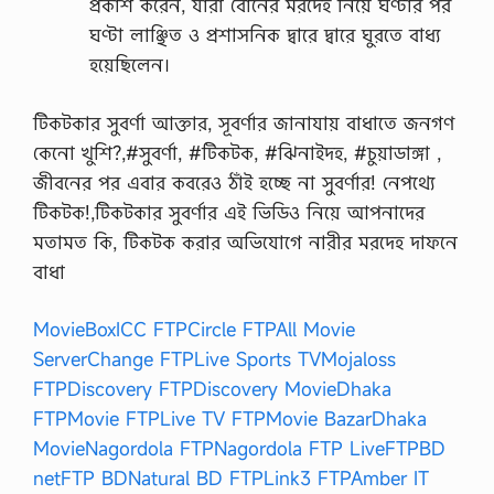
প্রকাশ করেন, যারা বোনের মরদেহ নিয়ে ঘণ্টার পর
ঘণ্টা লাঞ্ছিত ও প্রশাসনিক দ্বারে দ্বারে ঘুরতে বাধ্য
হয়েছিলেন।
টিকটকার সুবর্ণা আক্তার, সূবর্ণার জানাযায় বাধাতে জনগণ
কেনো খুশি?,#সুবর্ণা, #টিকটক, #ঝিনাইদহ, #চুয়াডাঙ্গা ,
জীবনের পর এবার কবরেও ঠাঁই হচ্ছে না সুবর্ণার! নেপথ্যে
টিকটক!,টিকটকার সুবর্ণার এই ভিডিও নিয়ে আপনাদের
মতামত কি, টিকটক করার অভিযোগে নারীর মরদেহ দাফনে
বাধা
MovieBox
ICC FTP
Circle FTP
All Movie
Server
Change FTP
Live Sports TV
Mojaloss
FTP
Discovery FTP
Discovery Movie
Dhaka
FTP
Movie FTP
Live TV FTP
Movie Bazar
Dhaka
Movie
Nagordola FTP
Nagordola FTP Live
FTPBD
net
FTP BD
Natural BD FTP
Link3 FTP
Amber IT