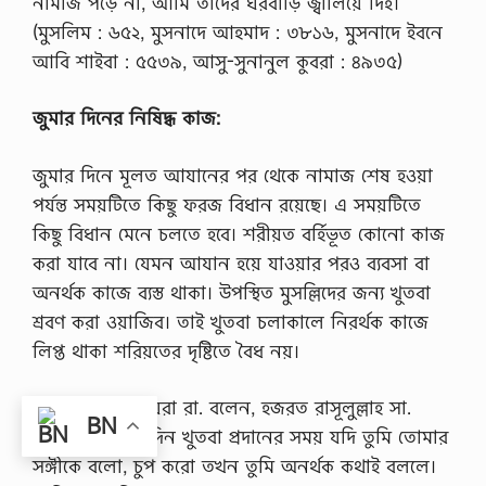
নামাজ পড়ে না, আমি তাদের ঘরবাড়ি জ্বালিয়ে দিই।
(মুসলিম : ৬৫২, মুসনাদে আহমাদ : ৩৮১৬, মুসনাদে ইবনে
আবি শাইবা : ৫৫৩৯, আসু-সুনানুল কুবরা : ৪৯৩৫)
জুমার
দিনের
নিষিদ্ধ
কাজ:
জুমার দিনে মূলত আযানের পর থেকে নামাজ শেষ হওয়া
পর্যন্ত সময়টিতে কিছু ফরজ বিধান রয়েছে। এ সময়টিতে
কিছু বিধান মেনে চলতে হবে। শরীয়ত বর্হিভূত কোনো কাজ
করা যাবে না। যেমন আযান হয়ে যাওয়ার পরও ব্যবসা বা
অনর্থক কাজে ব্যস্ত থাকা। উপস্থিত মুসল্লিদের জন্য খুতবা
শ্রবণ করা ওয়াজিব। তাই খুতবা চলাকালে নিরর্থক কাজে
লিপ্ত থাকা শরিয়তের দৃষ্টিতে বৈধ নয়।
হজরত আবু হুরায়রা রা. বলেন, হজরত রাসূলুল্লাহ সা.
BN
বলেছেন, জুমার দিন খুতবা প্রদানের সময় যদি তুমি তোমার
সঙ্গীকে বলো, চুপ করো তখন তুমি অনর্থক কথাই বললে।