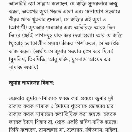
আলাইহি ওয়া সাল্লাম বলেছেন, যে ব্যক্তি সুন্দরভাবে অজু
করল, অতঃপর জুমা পড়তে এলো এবং মনোযোগ সহকারে
নীরব থেকে খুতবাহ শুনলো, সে ব্যক্তির এই জুমা ও
(আগামী) জুমআর মধ্যেকার এবং অতিরিক্ত আরও তিন
দিনের (ছোট) পাপসমূহ মাফ করে দেয়া হলো। আর যে ব্যক্তি
(খুৎবাহ্ চলাকালীন সময়ে) কাঁকর স্পর্শ করল, সে অনর্থক
কাজ করল। (অর্থাৎ সে জুমার সওয়াব ধ্বংস করে দিল।)
(মুসলিম, তিরমিজি, আবু দাউদ, মুসনাদে আহমদ এর
নামাজ অধ্যায়)
জুমার
নামাজের
বিধান:
শুক্রবার জুমার নামাজকে ফরজ করা হয়েছে। জুমার দুই
রাকাত ফরজ নামাজ ও ইমামের খুতবাকে জোহরের চার
রাকাত ফরজ নামাজের স্থলাভিষিক্ত করা হয়েছে। হজরত
তারেক ইবনে শিহাব রা. থেকে একটি হাদিস বর্ণিত হয়েছে।
তিনি বলেছেন, রাসূলুল্লাহ সা. বলেছেন, ক্রীতদাস, মহিলা,