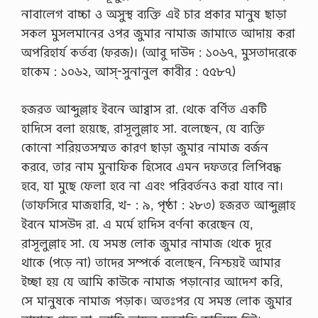
নাবালেগ বাচ্চা ও অসুস্থ ব্যক্তি এই চার প্রকার মানুষ ছাড়া
সকল মুসলমানের ওপর জুমার নামাজ জামাতে আদায় করা
অপরিহার্য কর্তব্য (ফরজ)। (আবু দাউদ : ১০৬৭, মুসতাদরেকে
হাকেম : ১০৬২, আস্-সুনানুল কাবীর : ৫৫৮৭)
হজরত আব্দুল্লাহ ইবনে আব্বাস রা. থেকে বর্ণিত একটি
হাদিসে বলা হয়েছে, রাসূলুল্লাহ সা. বলেছেন, যে ব্যক্তি
কোনো শরিয়তসম্মত কারণ ছাড়া জুমার নামাজ বর্জন
করবে, তার নাম মুনাফিক হিসেবে এমন দফতরে লিপিবদ্ধ
হবে, যা মুছে ফেলা হবে না এবং পরিবর্তনও করা যাবে না।
(তাফসিরে মাজহারি, খ- : ৯, পৃষ্ঠা : ২৮৩) হজরত আব্দুল্লাহ
ইবনে মাসউদ রা. এ মর্মে হাদিস বর্ণনা করেছেন যে,
রাসূলুল্লাহ সা. যে সমস্ত লোক জুমার নামাজ থেকে দূরে
থাকে (পড়ে না) তাদের সম্পর্কে বলেছেন, নিশ্চয়ই আমার
ইচ্ছা হয় যে আমি কাউকে নামাজ পড়ানোর আদেশ করি,
সে মানুষকে নামাজ পড়াক। অতঃপর যে সমস্ত লোক জুমার