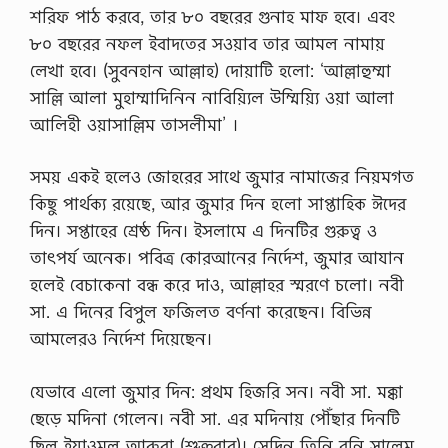
প
শরিফ পাঠ করবে, তার ৮০ বছরের গুনাহ মাফ হবে। এবং
শু
৮০ বছরের নফল ইবাদতের সওয়াব তার আমল নামায়
জ
বা
লেখা হবে। (সুবনহান আল্লাহ) দোয়াটি হলো: ‘আল্লাহুম্মা
ই
সাল্লি আলা মুহাম্মাদিনিন নাবিয়্যিল উম্মিয়্যি ওয়া আলা
ক
রা
আলিহী ওয়াসাল্লিম তাসলীমা’ ।
র
নি
য়
সময় একই হলেও জোহরের সাথে জুমার নামাজের নিয়মগত
ম
কিছু পার্থক্য রয়েছে, আর জুমার দিন হলো সাপ্তাহিক ঈদের
,
কু
দিন। সপ্তাহের শ্রেষ্ঠ দিন। ইসলামে এ দিনটির গুরুত্ব ও
র
তাৎপর্য অনেক। পবিত্র কোরআনের নির্দেশ, জুমার আযান
বা
নি
হলেই বেচাকেনা বন্ধ করে দাও, আল্লাহর স্মরণে চলো। নবী
র
সা. এ দিনের বিপুল ফজিলত বর্ণনা করেছেন। বিভিন্ন
প
শু
আমলেরও নির্দেশ দিয়েছেন।
জ
বা
ই
যেভাবে এলো জুমার দিন: প্রথম হিজরি সন। নবী সা. মক্কা
য়ে
ছেড়ে মদিনা গেলেন। নবী সা. এর মদিনায় পৌঁছার দিনটি
র
নি
ছিল ইয়াওমুল আরুবা (শুক্রবার)। সেদিন তিনি বনি সালেম