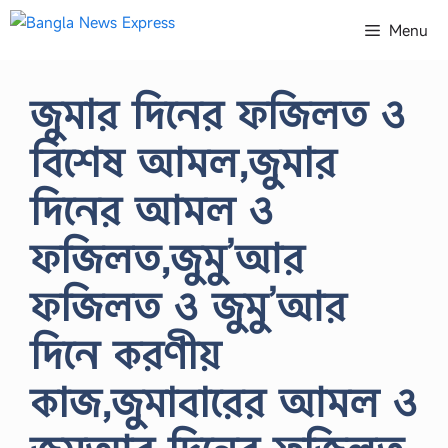
Skip
Menu
to
content
জুমার দিনের ফজিলত ও
বিশেষ আমল,জুমার
দিনের আমল ও
ফজিলত,জুমু’আর
ফজিলত ও জুমু’আর
দিনে করণীয়
কাজ,জুমাবারের আমল ও