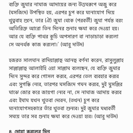
ব্যক্তি জুমার নামাজ আদায়ের জন্য উত্তমরূপে অজু করে
(মসজিদে) উপস্থিত হয়, এরপর চুপ করে মনোযোগ দিয়ে
খুত্ববাহ শুনে, তার (ঐ) জুমা থেকে (পরবর্তী) জুমা পর্যন্ত বরং
অতিরিক্ত আরো তিন দিনের গুনাহ ক্ষমা করে দেওয়া হয়।
আর যে ব্যক্তি পাথর কুচি অপসারণ বা নাড়াচাড়া করলো
সে অনর্থক কাজ করলো।’ (আবু দাউদ)
হজরত সালমান রাদিয়াল্লাহু আনহু বর্ণনা করেন, রাসুলুল্লাহ
সাল্লাল্লাহু আলাইহি ওয়া সাল্লাম বলেছেন, যে ব্যক্তি জুমার
দিনে সুন্দর করে গোসল করবে, এরপর তেল ব্যবহার করবে
এবং সুগন্ধি নেবে, তারপর মসজিদে গমন করবে, দুই মুসল্লির
মাঝে জোর করে জায়গা নেবে না, সে নামাজ আদায় করবে
এবং ইমাম যখন খুতবা দেবেন, (তখন) চুপ করে
মনোযোগসহকারে তাঁর খুতবা শুনবে। দুই জুমার মধ্যবর্তী
সময়ে তার সব গুনাহ ক্ষমা করে দেওয়া হবে। (আবু দাউদ)
৪.
দোয়া
কবুলের
দিন