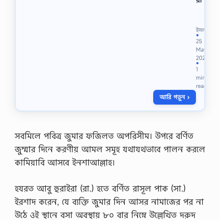
কো
র
বা
ইসলাম
নি
●
25
র
May
প
2026
শু
●
1
জ
min
বা
read
ই
আরি পড়ুন ›
য়ে
র
নি
য়
ম
সবমিলে পবিত্র জুমার ফজিলত অপরিসীম। উপরে বর্ণিত
ও
জুম্মার দিনে করণীয় আমল সমূহ যথাযথভাবে পালন করলে
দো
য়া
কামিয়াবি আসবে ইনশাআল্লাহ।
,
কো
হযরত আবু হুরাইরা (রা.) হতে বর্ণিত রাসূল পাক (সা.)
র
বা
ইরশাদ করেন, যে ব্যক্তি জুমার দিন আসর নামাজের পর না
নি
উঠে ওই স্থানে বসা অবস্থায় ৮০ বার নিম্নে উল্লেখিত দরুদ
র