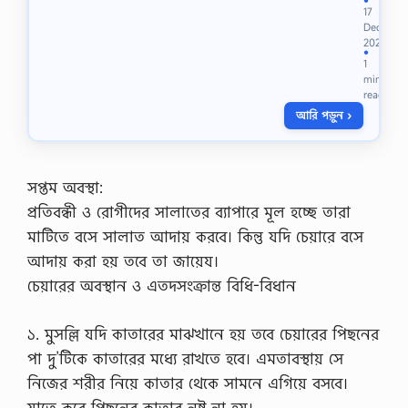
র
●
17
দি
Dec
নে
2021
ও
●
1
রা
min
তে
read
বে
আরি পড়ুন ›
শী
বে
শী
দ
রু
সপ্তম অবস্থা:
দ
প্রতিবন্ধী ও রোগীদের সালাতের ব্যাপারে মূল হচ্ছে তারা
পা
ঠ
মাটিতে বসে সালাত আদায় করবে। কিন্তু যদি চেয়ারে বসে
ক
আদায় করা হয় তবে তা জায়েয।
রা
র
চেয়ারের অবস্থান ও এতদসংক্রান্ত বিধি-বিধান
ফ
জি
১. মুসল্লি যদি কাতারের মাঝখানে হয় তবে চেয়ারের পিছনের
ল
ত
পা দু’টিকে কাতারের মধ্যে রাখতে হবে। এমতাবস্থায় সে
!
নিজের শরীর নিয়ে কাতার থেকে সামনে এগিয়ে বসবে।
!
!
যাতে করে পিছনের কাতার নষ্ট না হয়।