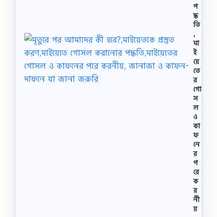
প
দ্ধ
তি
,
মা
ই
য়ে
তে
র
গো
স
ল
ও
কা
ফ
নে
র
প
রে
ক
র
নী
য়