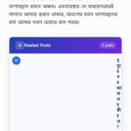
তাশাহহুদে বসতে অক্ষম। এমতাবস্থায় সে সাধারণভাবেই
সালাত আদায় করতে থাকবে, অতঃপর যখন তাশাহহুদের
বসা আসবে তখন চেয়ারে বসে পড়বে।
Related Posts
3 posts
মৃ
01
ত্যু
র
প
র
আ
মা
দে
র
কী
হ
বে
?