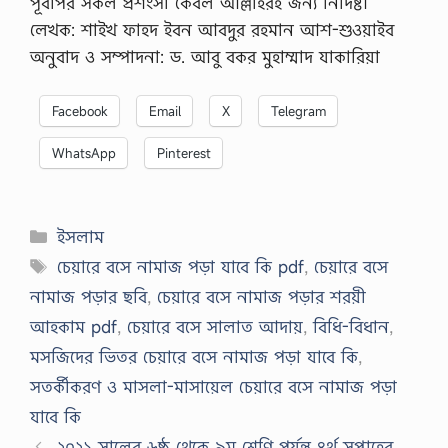
পূর্বাপর সকল প্রশংসা কেবল আল্লাহরই জন্য নির্দিষ্ট।
লেখক: শাইখ ফাহদ ইবন আবদুর রহমান আশ-শুওয়াইব
অনুবাদ ও সম্পাদনা: ড. আবু বকর মুহাম্মাদ যাকারিয়া
Facebook
Email
X
Telegram
WhatsApp
Pinterest
Categories
ইসলাম
Tags
চেয়ারে বসে নামাজ পড়া যাবে কি pdf
,
চেয়ারে বসে
নামাজ পড়ার ছবি
,
চেয়ারে বসে নামাজ পড়ার শরয়ী
আহকাম pdf
,
চেয়ারে বসে সালাত আদায়
,
বিধি-বিধান
,
মসজিদের ভিতর চেয়ারে বসে নামাজ পড়া যাবে কি
,
সতর্কীকরণ ও মাসলা-মাসায়েল চেয়ারে বসে নামাজ পড়া
যাবে কি
২০২১ সালের ৬ষ্ঠ থেকে ৯ম শ্রেণি পর্যন্ত ৪র্থ সপ্তাহের