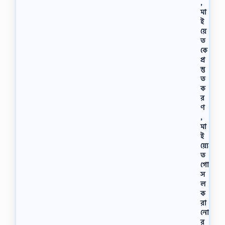
,
মা
ই
য়ে
ত
কে
প্র
স্তু
ত
ক
র
ণ
,
মা
ই
য়্যে
ত
গো
স
ল
ক
রা
নো
র