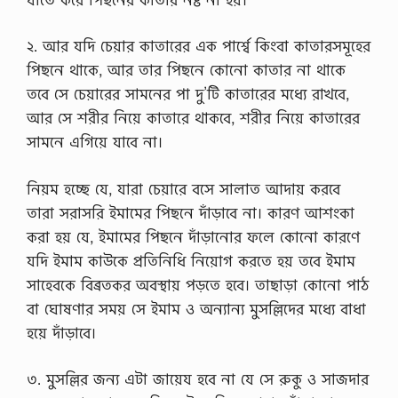
জু
ম
আ
২. আর যদি চেয়ার কাতারের এক পার্শ্বে কিংবা কাতারসমূহের
র
পিছনে থাকে, আর তার পিছনে কোনো কাতার না থাকে
রা
তে
তবে সে চেয়ারের সামনের পা দু’টি কাতারের মধ্যে রাখবে,
(
আর সে শরীর নিয়ে কাতারে থাকবে, শরীর নিয়ে কাতারের
বৃ
হ্‌
সামনে এগিয়ে যাবে না।
স্প
তি
বা
নিয়ম হচ্ছে যে, যারা চেয়ারে বসে সালাত আদায় করবে
র
তারা সরাসরি ইমামের পিছনে দাঁড়াবে না। কারণ আশংকা
দি
বা
করা হয় যে, ইমামের পিছনে দাঁড়ানোর ফলে কোনো কারণে
গ
যদি ইমাম কাউকে প্রতিনিধি নিয়োগ করতে হয় তবে ইমাম
ত
…
সাহেবকে বিব্রতকর অবস্থায় পড়তে হবে। তাছাড়া কোনো পাঠ
বা ঘোষণার সময় সে ইমাম ও অন্যান্য মুসল্লিদের মধ্যে বাধা
হয়ে দাঁড়াবে।
৩. মুসল্লির জন্য এটা জায়েয হবে না যে সে রুকু ও সাজদার