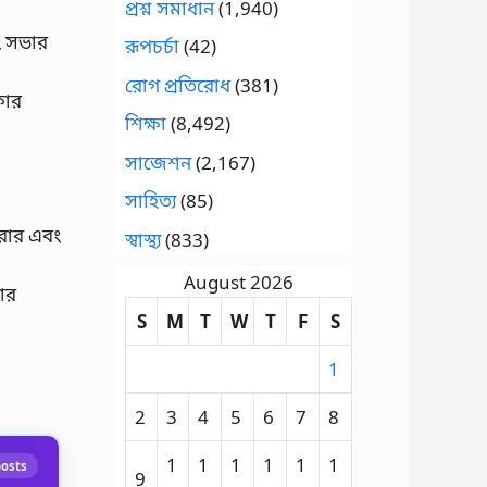
প্রশ্ন সমাধান
(1,940)
বং সভার
রূপচর্চা
(42)
রোগ প্রতিরোধ
(381)
কার
শিক্ষা
(8,492)
সাজেশন
(2,167)
সাহিত্য
(85)
করার এবং
স্বাস্থ্য
(833)
August 2026
নার
S
M
T
W
T
F
S
1
2
3
4
5
6
7
8
1
1
1
1
1
1
posts
9