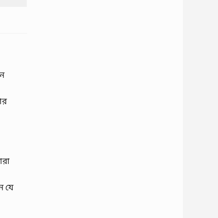
দন
ার
ারা
েন যে