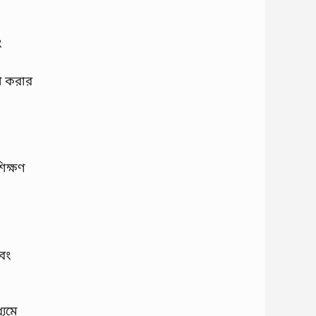
ং
া করার
িক্ষণ
বং
্যমে