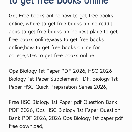
to get free books online
ই
টি
Get Free books online,how to get free books
ডা
উ
online, where to get free books online reddit,
ন
apps to get free books online,best place to get
লো
ড
free books online,ways to get free books
ক
online,how to get free books online for
রু
ন
college,sites to get free books online
,
D
o
Qps Biology 1st Paper PDF 2026, HSC 2026
w
Biology 1st Paper Supplement PDF, Biology 1st
n
l
Paper HSC Quick Preparation Series 2026,
o
a
d
Free HSC Biology 1st Paper pdf Question Bank
…
PDF 2026, Qps HSC Biology 1st Paper Question
Bank PDF 2026, 2026 Qps Biology 1st paper pdf
free download,