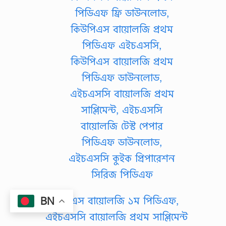
কিউপিএস বায়োলজি ১ম পিডিএফ,
BN
এইচএসসি বায়োলজি প্রথম সাপ্লিমেন্ট