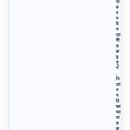
ন্য
ক
ম
ন
উ
প
যো
গী
গু
রু
ত্ব
পূ
র্ণ
,
নি
য়ো
গ
প
রি
ক্ষা
আ
সা
গু
রু