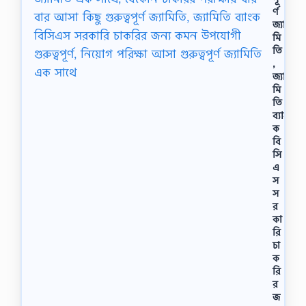
র্ণ
জ্যা
মি
তি
,
জ্যা
মি
তি
ব্যাং
ক
বি
সি
এ
স
স
র
কা
রি
চা
ক
রি
র
জ