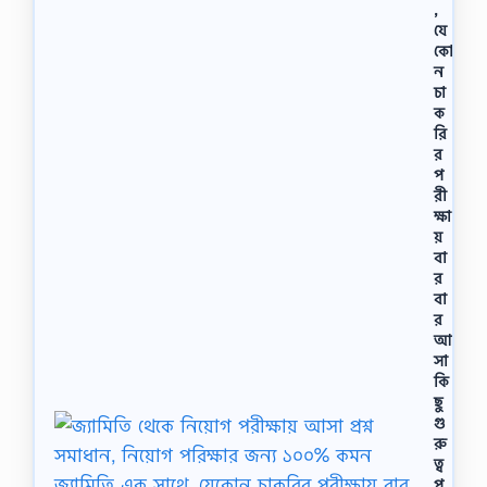
,
যে
কো
ন
চা
ক
রি
র
প
রী
ক্ষা
য়
বা
র
বা
র
আ
সা
কি
ছু
গু
রু
ত্ব
পূ