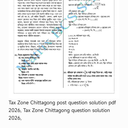
ন
(
B
j
s
)
এ
র
সাঁ
ট
লি
পি
কা
র
প
দে
র
লি
খি
ত
Tax Zone Chittagong post question solution pdf
প
রী
2026, Tax Zone Chittagong question solution
ক্ষা
2026,
র
f