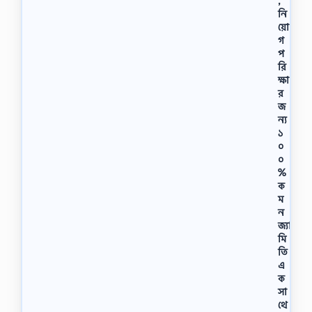
,
নি
য়ো
গ
প
রি
ক্ষা
র
জ
ন্য
১
০
০
%
ক
ম
ন
জ্যা
মি
তি
এ
ক
সা
থে