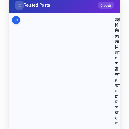
Related Posts
3 posts
জ্যা
01
মি
তি
থে
কে
নি
য়ো
গ
প
রী
ক্ষা
য়
আ
সা
প্র
শ্ন
স
মা
ধা
ন