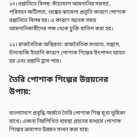
ল
১০। রপ্তানিতে বিলম্ব: কাঁচামাল আমদানির সমস্যা,
নে
পরিবহন জটিলতা, শুষ্কের ঝামেলা প্রভৃতি কারণে পোশাক
র
গু
রপ্তানিতে বিলম্ব হয়। এ কারণে অনেক সময়
রু
আমদানিকারীদের পক্ষ থেকে চুক্তি বাতিল করা হয়।
ত্ব
:
আ
১১। রাজনৈতিক অস্থিরতা: রাজনৈতিক সংঘাত, সন্ত্রাস,
ম
চাঁদাবাজি ইত্যাদি কারণে পোশাক শিল্পের উৎপাদন ব্যাহত
রা
স্বা
হয় এবং রপ্তানি হ্রাস পায়।
ধী
ন
বাং
তৈরি পোশাক শিল্পের উন্নয়নের
লা
র
উপায়:
না
গ
রি
ক
বাংলাদেশে প্রবৃদ্ধি অর্জনে তৈরি পোশাক শিল্প মূখ্য ভূমিকা
।
আ
রাখে। এজন্য নিম্নলিখিত ব্যবস্থা গ্রহনের মাধ্যমে পোশাক
মা
শিল্পের ক্রমাগত উন্নয়ন সাধন করা যায়:
দে
র