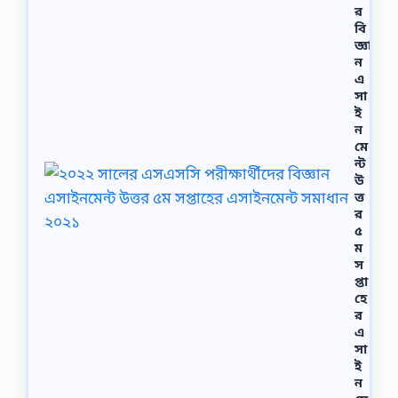
র
বি
জ্ঞা
ন
এ
সা
ই
ন
মে
ন্ট
উ
ত্ত
র
৫
ম
স
প্তা
হে
র
এ
সা
ই
ন