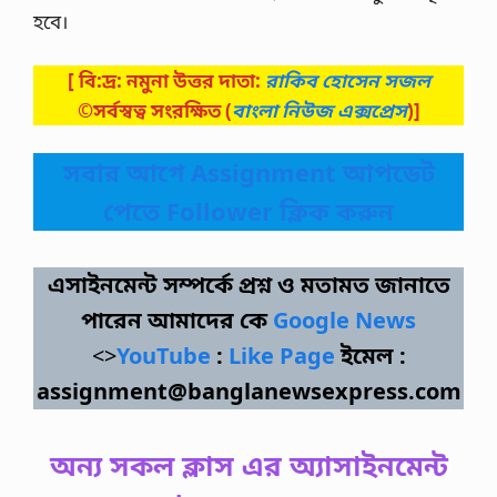
হবে।
[ বি:দ্র: নমুনা উত্তর দাতা:
রাকিব হোসেন সজল
©সর্বস্বত্ব সংরক্ষিত
(
বাংলা নিউজ এক্সপ্রেস
)]
সবার আগে Assignment আপডেট
পেতে Follower ক্লিক করুন
এসাইনমেন্ট সম্পর্কে প্রশ্ন ও মতামত জানাতে
পারেন আমাদের কে
Google News
<>
YouTube
:
Like Page
ইমেল :
assignment@banglanewsexpress.com
অন্য সকল ক্লাস এর অ্যাসাইনমেন্ট