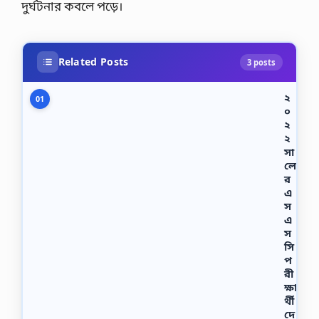
দুর্ঘটনার কবলে পড়ে।
Related Posts
3 posts
২
01
০
২
২
সা
লে
র
এ
স
এ
স
সি
প
রী
ক্ষা
র্থী
দে