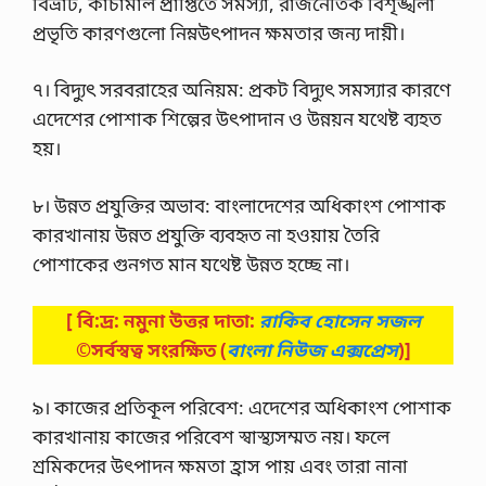
বিভ্রাট, কাঁচামাল প্রাপ্তিতে সমস্যা, রাজনৈতিক বিশৃঙ্খলা
প্রভৃতি কারণগুলো নিম্নউৎপাদন ক্ষমতার জন্য দায়ী।
৭। বিদ্যুৎ সরবরাহের অনিয়ম: প্রকট বিদ্যুৎ সমস্যার কারণে
এদেশের পোশাক শিল্পের উৎপাদান ও উন্নয়ন যথেষ্ট ব্যহত
হয়।
৮। উন্নত প্রযুক্তির অভাব: বাংলাদেশের অধিকাংশ পোশাক
কারখানায় উন্নত প্রযুক্তি ব্যবহৃত না হওয়ায় তৈরি
পোশাকের গুনগত মান যথেষ্ট উন্নত হচ্ছে না।
[ বি:দ্র: নমুনা উত্তর দাতা:
রাকিব হোসেন সজল
©সর্বস্বত্ব সংরক্ষিত
(
বাংলা নিউজ এক্সপ্রেস
)]
৯। কাজের প্রতিকূল পরিবেশ: এদেশের অধিকাংশ পোশাক
কারখানায় কাজের পরিবেশ স্বাস্থ্যসম্মত নয়। ফলে
শ্রমিকদের উৎপাদন ক্ষমতা হ্রাস পায় এবং তারা নানা