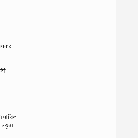
আয়কর
়সী
্ন দাখিল
 নতুন।