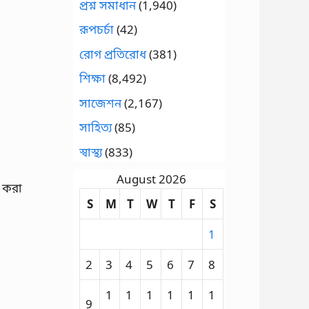
প্রশ্ন সমাধান
(1,940)
রূপচর্চা
(42)
রোগ প্রতিরোধ
(381)
শিক্ষা
(8,492)
সাজেশন
(2,167)
সাহিত্য
(85)
স্বাস্থ্য
(833)
August 2026
ল করা
S
M
T
W
T
F
S
1
2
3
4
5
6
7
8
1
1
1
1
1
1
9