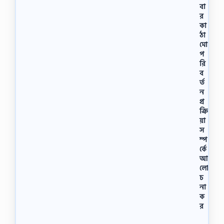
বা
র
কা
ঠা
মো
প
রি
ব
র্ত
ন
প্র
ক্রি
য়া
স
ম্প
র্কে
আ
লো
চ
না
ক
র
স