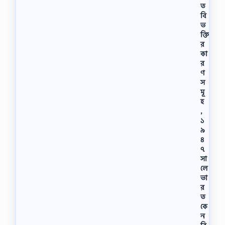
ত
বি
ভ
ক্তি
র
কা
র
ণ
স
মূ
হ
,
১
৯
৪
৭
সা
লে
ভা
র
ত
কে
ন