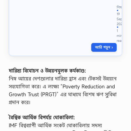
ম্প্র
তি
শিক্ষা
বাং
●
19
লা
Sep
দে
2023
শে
●
1
প
min
রি
read
বা
আরি পড়ুন ›
রে
র
ধ
র
ন
দারিদ্র্য বিমোচন ও উন্নয়নমূলক কর্মকাণ্ড:
কা
নিম্ন আয়ের দেশগুলোর দারিদ্র্য হ্রাস এবং টেকসই উন্নয়নে
ঠা
মো
সহযোগিতা করে। এ লক্ষ্যে “Poverty Reduction and
প
Growth Trust (PRGT)” এর মাধ্যমে বিশেষ ঋণ সুবিধা
রি
ব
প্রদান করে।
র্ত
ন
বৈশ্বিক আর্থিক বিপর্যয় মোকাবিলা:
প
রি
IMF বিশ্বব্যাপী আর্থিক সংকট মোকাবিলায় সদস্য
ল