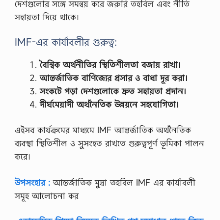
দেশগুলোর সঙ্গে সমন্বয় করে জরুরি তহবিল এবং নীতি
ক্ষি
ত
সহায়তা দিয়ে থাকে।
হ
চ্ছে
?
IMF-এর কার্যাবলীর গুরুত্ব:
আ
লো
বৈশ্বিক অর্থনীতির স্থিতিশীলতা বজায় রাখা।
চ
না
আন্তর্জাতিক বাণিজ্যের প্রসার ও বাধা দূর করা।
ক
সংকটে পড়া দেশগুলোকে দ্রুত সহায়তা প্রদান।
র
।
দীর্ঘমেয়াদী অর্থনৈতিক উন্নয়নে সহযোগিতা।
,
স
ম্প্র
এইসব কার্যক্রমের মাধ্যমে IMF আন্তর্জাতিক অর্থনৈতিক
তি
ব্যবস্থা স্থিতিশীল ও সুসংহত রাখতে গুরুত্বপূর্ণ ভূমিকা পালন
বাং
লা
করে।
দে
শে
প
উপসংহার :
আন্তর্জাতিক মুদ্রা তহবিল IMF এর কার্যাবলী
রি
সমূহ আলোচনা কর
বা
র
কা