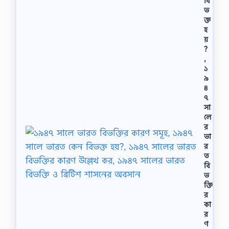
বি
ভ
ক্ত
হ
য়
?
,
১
৯
৪
৭
সা
লে
র
ভা
র
ত
বি
ভ
ক্তি
র
কা
র
ণ