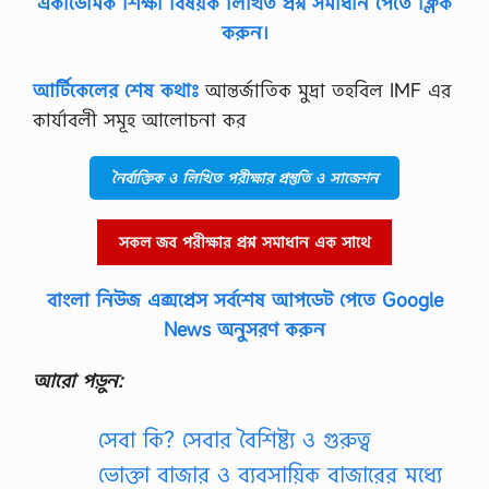
একাডেমিক শিক্ষা বিষয়ক লিখিত প্রশ্ন সমাধান পেতে ক্লিক
ঠা
মো
করুন।
…
আর্টিকেলের শেষ কথাঃ
আন্তর্জাতিক মুদ্রা তহবিল IMF এর
কার্যাবলী সমূহ আলোচনা কর
নৈর্ব্যক্তিক ও লিখিত পরীক্ষার প্রস্তুতি ও সাজেশন
সকল জব পরীক্ষার প্রশ্ন সমাধান এক সাথে
বাংলা নিউজ এক্সপ্রেস সর্বশেষ আপডেট পেতে Google
News অনুসরণ করুন
আরো পড়ুন:
সেবা কি? সেবার বৈশিষ্ট্য ও গুরুত্ব
ভোক্তা বাজার ও ব্যবসায়িক বাজারের মধ্যে