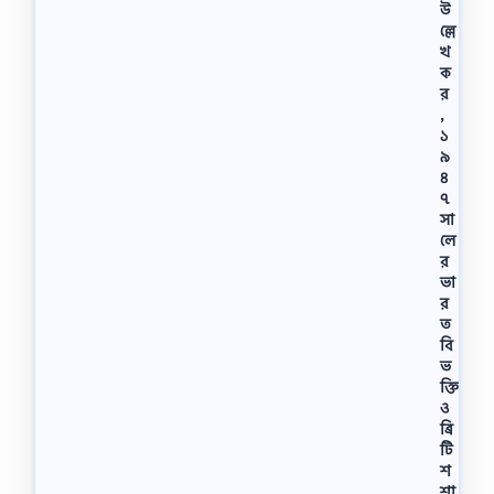
উ
ল্লে
খ
ক
র
,
১
৯
৪
৭
সা
লে
র
ভা
র
ত
বি
ভ
ক্তি
ও
ব্রি
টি
শ
শা