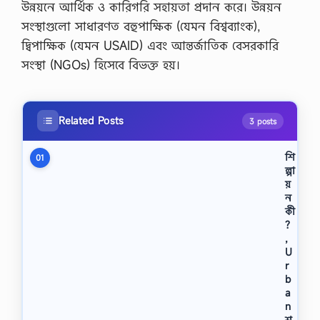
উন্নয়নে আর্থিক ও কারিগরি সহায়তা প্রদান করে। উন্নয়ন
সংস্থাগুলো সাধারণত বহুপাক্ষিক (যেমন বিশ্বব্যাংক),
দ্বিপাক্ষিক (যেমন USAID) এবং আন্তর্জাতিক বেসরকারি
সংস্থা (NGOs) হিসেবে বিভক্ত হয়।
Related Posts
3 posts
শি
01
ল্পা
য়
ন
কী
?
,
U
r
b
a
n
শ