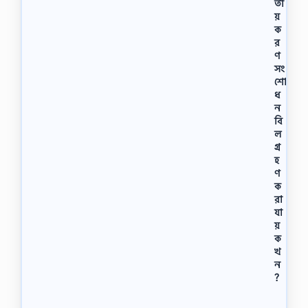
তী
য়
ক
র
ণ
সং
শো
ধ
ন
বি
ল
গ্র
হ
ণ
ক
রা
যা
য়
ক
খ
ন
?
শি
ল্পা