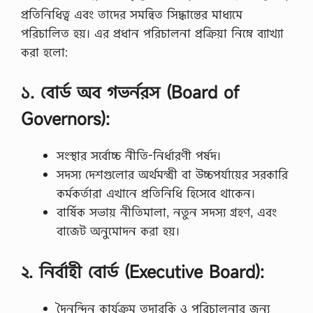
বি
ন্তি
প্রতিনিধিত্ব এবং তাদের সমন্বিত সিদ্ধান্তের মাধ্যমে
ষ
ক
পরিচালিত হয়। এর প্রধান পরিচালনা প্রক্রিয়া নিম্নে ব্যাখ্যা
য়
ম
ক
জু
করা হলো:
লি
ত
খি
…
ত
১. বোর্ড অব গভর্নরস (Board of
…
Governors):
সংস্থার সর্বোচ্চ নীতি-নির্ধারণী পর্ষদ।
সদস্য দেশগুলোর অর্থমন্ত্রী বা উচ্চপর্যায়ের সরকারি
কর্মকর্তারা এখানে প্রতিনিধি হিসেবে থাকেন।
বার্ষিক সভায় নীতিমালা, নতুন সদস্য গ্রহণ, এবং
বাজেট অনুমোদন করা হয়।
২. নির্বাহী বোর্ড (Executive Board):
দৈনন্দিন কার্যক্রম তদারকি ও পরিচালনার জন্য