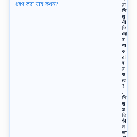
য়া
শি
ল্প
নী
তি
ঘো
ষ
ণা
ক
রা
হ
য়
ক
বে
?
,
শি
ল্প
প্র
তি
ষ্ঠা
ন
জা