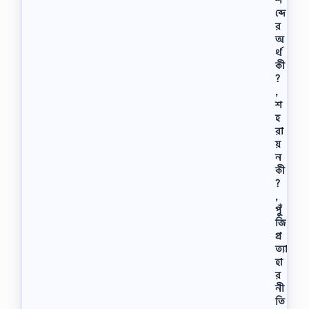
ব্দে
র
অ
র্থ
কী
?
,
শ
হ
রা
য়
ন
কী
?
,
পুঁ
জি
প্র
ত্যা
হা
র
নী
তি