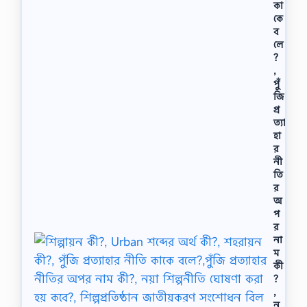
কা
কে
ব
লে
?
,
পুঁ
জি
প্র
ত্যা
হা
র
নী
তি
র
অ
প
র
না
ম
কী
?
,
ন