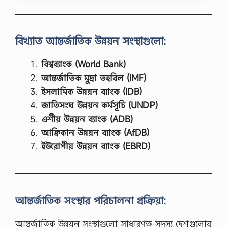
i
কা
s
লা
t
ন্তি
i
ক
বিখ্যাত আন্তর্জাতিক উন্নয়ন সংস্থাগুলো:
c
ম
s
জু
o
দ
বিশ্বব্যাংক (World Bank)
f
প
আন্তর্জাতিক মুদ্রা তহবিল (IMF)
s
দ্ধ
t
তি
ইসলামিক উন্নয়ন ব্যাংক (IDB)
a
ব
জাতিসংঘ উন্নয়ন কর্মসূচি (UNDP)
t
ল
i
তে
এশীয় উন্নয়ন ব্যাংক (ADB)
s
কি
আফ্রিকান উন্নয়ন ব্যাংক (AfDB)
t
বু
i
ঝা
ইউরোপীয় উন্নয়ন ব্যাংক (EBRD)
c
য়
s
প্র
এ
থ
কা
ম
ডে
অং
মি
আন্তর্জাতিক সংস্থার পরিচালনা প্রক্রিয়া:
শ
ক
:
শি
কা
আন্তর্জাতিক উন্নয়ন সংস্থাগুলো সাধারণত সদস্য দেশগুলোর
ক্ষা
লা