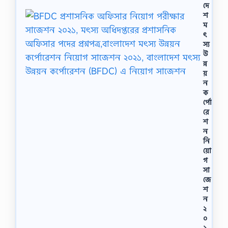
দে
শ
ম
ৎ
স্য
উ
ন্ন
য়
ন
ক
র্পো
রে
শ
ন
নি
য়ো
গ
সা
জে
শ
ন
২
০
২