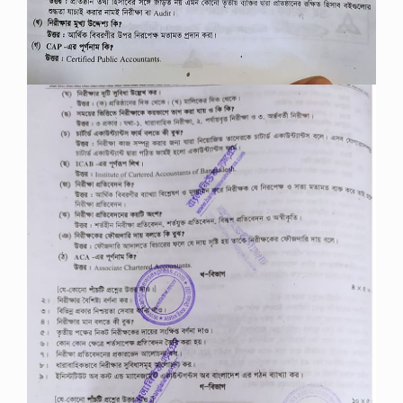
১
[
বি
:
দ্র
:
এ
ই
সা
জে
শ
ন
যে
…