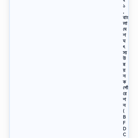
১
,
বাং
লা
দে
শ
ম
ৎ
স্য
উ
ন্ন
য়
ন
ক
র্পো
রে
শ
ন
(
B
F
D
C