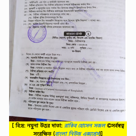
[ বি:দ্র: নমুনা উত্তর দাতা:
রাকিব হোসেন সজল
©সর্বস্বত্ব
সংরক্ষিত
(
বাংলা নিউজ এক্সপ্রেস
)]