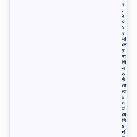
২
,
২
০
২
২
সা
লে
র
দা
খি
ল
৬
ষ্ঠ
থে
কে
১
০
ম
শ্রে
ণি
৪
র্থ