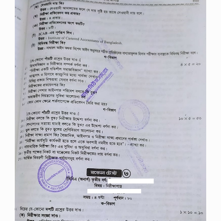
ক
র্পো
রে
শ
ন
প্র
শা
স
নি
ক
অ
ফি
সা
র
প
রী
ক্ষা
র
সা
জে
শ
ন
২
০
২