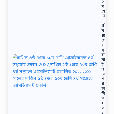
০
ম
শ্রে
ণি
৪
র্থ
স
প্তা
হে
র
এ্
যা
সা
ই
ন
মে
ন্ট
প্র
কা
শি
ত
২
০
২