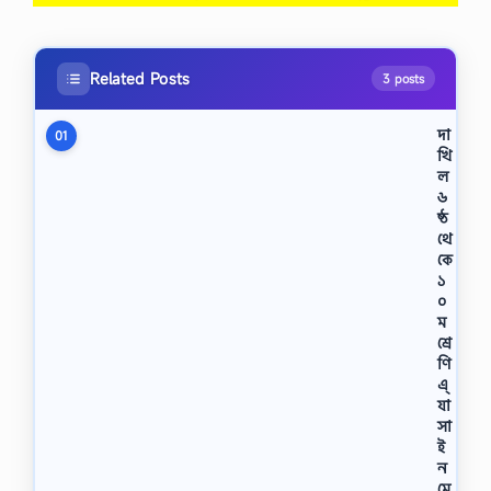
Related Posts
3 posts
দা
01
খি
ল
৬
ষ্ঠ
থে
কে
১
০
ম
শ্রে
ণি
এ্
যা
সা
ই
ন
মে