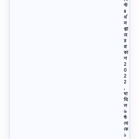
ন্ট
৪
র্থ
স
প্তা
হে
র
প্র
কা
শ
2
0
2
2
,
দা
খি
ল
৬
ষ্ঠ
থে
কে
১