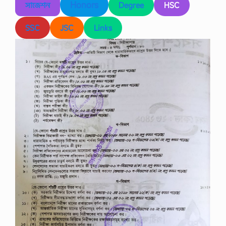
Honors
সাজেশন
Degree
HSC
SSC
JSC
Links